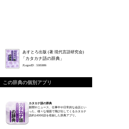
あすとろ出版 (著:現代言語研究会)
「カタカナ語の辞典」
JLogosID : 5585886
この辞典の個別アプリ
カタカナ語の辞典
新聞やニュース、仕事中や日常的な会話とい
った、様々な場面で飛び出してくるカタカナ
語約14000語を収録した辞典アプリ。