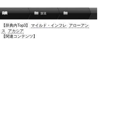
放送
【辞典内Top3】
マイルド・インフレ
アローアン
ス
アカシア
【関連コンテンツ】