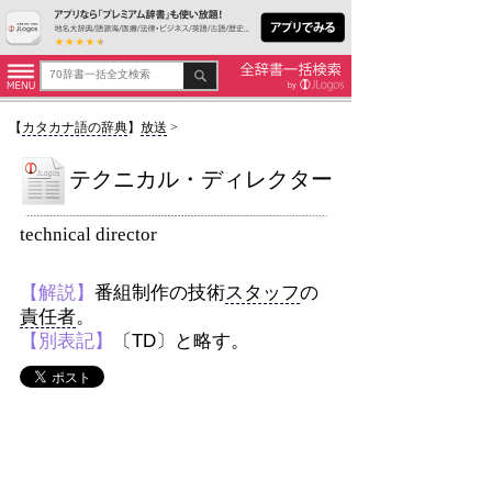
【
カタカナ語の辞典
】
放送
>
テクニカル・ディレクター
technical director
【解説】
番組制作の技術
スタッフ
の
責任者
。
【別表記】
〔TD〕と略す。