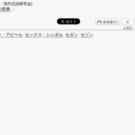
著：現代言語研究会)
の辞典
」
0
しおり
ス・アピール
セックス・シンボル
セダン
セゾン