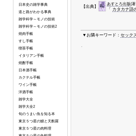
あすとろ出版
(
日本史の雑学事典
【出典】
「
カタカナ語
道と路がわかる事典
雑学科学～モノの技術
雑学科学～モノの技術2
焼肉手帳
▼お隣キーワード：
セック
すし手帳
喫茶手帳
イタリアン手帳
焼酎手帳
日本酒手帳
カクテル手帳
ワイン手帳
洋酒手帳
雑学大全
雑学大全2
旬のうまい魚を知る本
東京５つ星の鰻と天麩羅
東京５つ星の肉料理
東京５つ星の魚料理