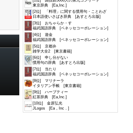
[1位] 国技館5000人の第九コンサート
東京辞典 [Ea,Inc.]
[2位] 「料理」に関する慣用句・ことわざ
日本語使いさばき辞典 [あすとろ出版]
[3位] おちゃらか・す
福武国語辞典 [ベネッセコーポレーション]
[4位] 遊金
福武国語辞典 [ベネッセコーポレーション]
[5位] 京都弁
雑学大全2 [東京書籍]
[6位] 申し分がない
慣用句の辞典 [あすとろ出版]
[7位] 当たり
福武国語辞典 [ベネッセコーポレーション]
[8位] マリナーラ
イタリアン手帳 [東京書籍]
[9位] ハーブティー
紅茶辞典 [Ea,Inc.]
[10位] 金原弘光
JLogos [Ea，Inc．]