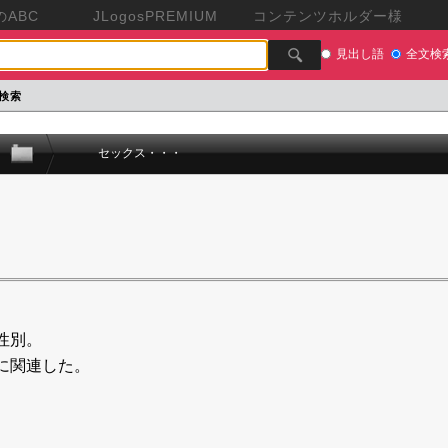
ABC
JLogosPREMIUM
コンテンツホルダー様
見出し語
全文検
検索
セックス・・・
性別。
に関連した。