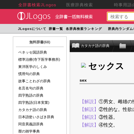
全辞書検索JLogos
医療辞典検索
時事用語の
JLogosについて
辞書一覧
各辞典検索ランキング
辞典内ランダム
無料辞書(68)
カタカナ語の辞典
ベネッセ国語辞典
標準治療(寺下医学事務所)
セックス
東洋医学のしくみ
慣用句の辞典
sex
故事ことわざの辞典
名言名句の辞典
四字熟語の辞典
【解説】
①男女、雌雄の
四字熟語(日本実業)
【解説】
②性的な。性欲
カタカナ語の辞典
【解説】
③性器。
日本語使いさばき辞典
同音異義語辞典
【解説】
④性交。
暦の雑学事典