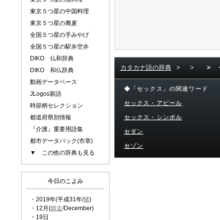
東京５つ星の中国料理
東京５つ星の蕎麦
全国５つ星の手みやげ
全国５つ星の駅弁空弁
DIKO 仏和辞典
カタカナ語の辞典
>
>
>
DIKO 和仏辞典
動画データベース
◆「セックス」の関連ワード
JLogos新語
セックス・アピール
時節柄セレクション
都道府県別情報
セックス・シンボル
『介護』重要用語集
セダン
都市データパック(市章)
セゾン
▼ この他の辞典も見る
今日のこよみ
・2019年(平成31年/
猪
)
・12月(
師走
/December)
・19日