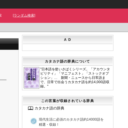
索
[ランダム検索]
A D
カタカナ語の辞典について
"日本語を使いさばくシリーズ。「アカウンタ
ビリティ」「マニフェスト」「ストックオプ
ション」… 新聞・ニュースから日常語ま
で、日常で出会うカタカナ語を約14,000語収
録。"
この言葉が収録されている辞典
カタカナ語の辞典
現代生活に必須のカタカナ語約14000語を
精選・収録！