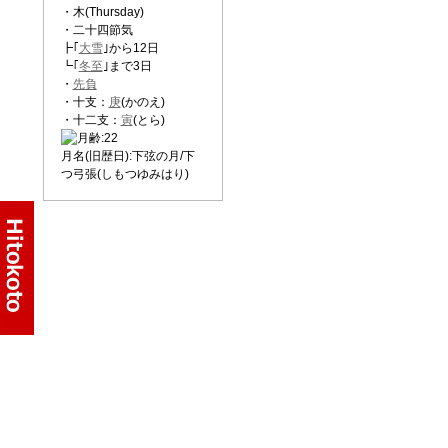
・木(Thursday)
・二十四節気
┣｢
大雪
｣から12日
┗｢
冬至
｣まで3日
・
先負
・十支：
庚
(かのえ)
・十二支：
寅
(とら)
月名(旧歴日):下弦の月/下
つ弓張(しもつゆみはり)