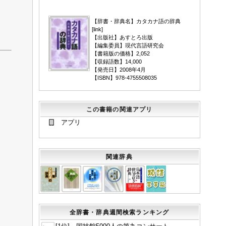
▼
【辞書・辞典名】カタカナ語の辞典
[
link
]
【出版社】あすとろ出版
【編集委員】現代言語研究会
【書籍版の価格】2,052
【収録語数】14,000
【発売日】2008年4月
【ISBN】978-4755508035
この書籍の関連アプリ
アプリ
関連辞典
全辞書・辞典週間検索ランキング