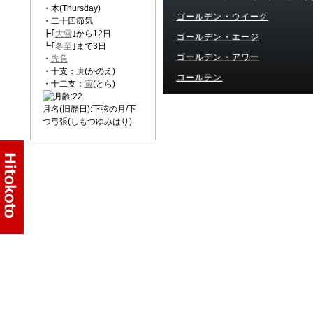
・木(Thursday)
ゴールデン・ウイーク
・二十四節気
┣｢
大雪
｣から12日
ゴールデン・エージ
┗｢
冬至
｣まで3日
ゴールデン・アワー
・
先負
・十支：
庚
(かのえ)
コールテン
・十二支：
寅
(とら)
月名(旧歴日):下弦の月/下
つ弓張(しもつゆみはり)