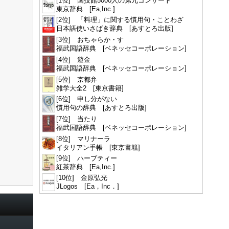
[1位] 国技館5000人の第九コンサート
東京辞典 [Ea,Inc.]
[2位] 「料理」に関する慣用句・ことわざ
日本語使いさばき辞典 [あすとろ出版]
[3位] おちゃらか・す
福武国語辞典 [ベネッセコーポレーション]
[4位] 遊金
福武国語辞典 [ベネッセコーポレーション]
[5位] 京都弁
雑学大全2 [東京書籍]
[6位] 申し分がない
慣用句の辞典 [あすとろ出版]
[7位] 当たり
福武国語辞典 [ベネッセコーポレーション]
[8位] マリナーラ
イタリアン手帳 [東京書籍]
[9位] ハーブティー
紅茶辞典 [Ea,Inc.]
[10位] 金原弘光
JLogos [Ea，Inc．]