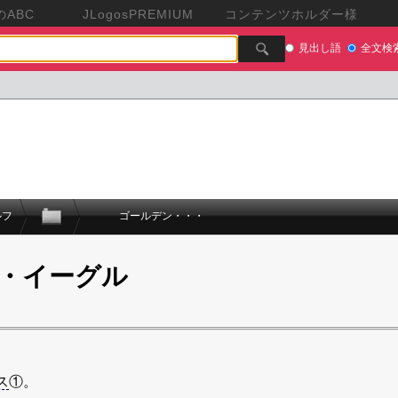
ABC
JLogosPREMIUM
コンテンツホルダー様
見出し語
全文検
ルフ
ゴールデン・・・
・イーグル
ス
①。