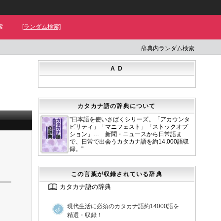
索
[ランダム検索]
辞典内ランダム検索
A D
カタカナ語の辞典について
"日本語を使いさばくシリーズ。「アカウンタ
ビリティ」「マニフェスト」「ストックオプ
ション」… 新聞・ニュースから日常語ま
で、日常で出会うカタカナ語を約14,000語収
録。"
この言葉が収録されている辞典
カタカナ語の辞典
現代生活に必須のカタカナ語約14000語を
精選・収録！