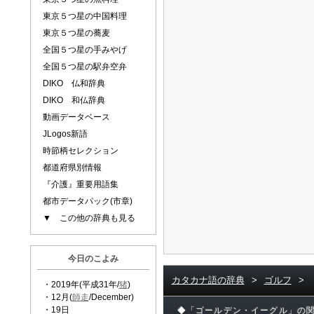
東京５つ星の中国料理
東京５つ星の蕎麦
全国５つ星の手みやげ
全国５つ星の駅弁空弁
DIKO 仏和辞典
DIKO 和仏辞典
動画データベース
JLogos新語
時節柄セレクション
都道府県別情報
『介護』重要用語集
都市データパック(市章)
▼ この他の辞典も見る
今日のこよみ
カタカナ語の辞典
>
ゴルフ
>
・2019年(平成31年/
猪
)
・12月(
師走
/December)
・19日
◆「ゴールデン・イーグル」の