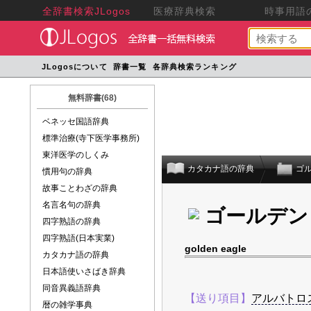
全辞書検索JLogos
医療辞典検索
時事用語の
JLogosについて
辞書一覧
各辞典検索ランキング
無料辞書(68)
ベネッセ国語辞典
標準治療(寺下医学事務所)
東洋医学のしくみ
カタカナ語の辞典
ゴ
慣用句の辞典
故事ことわざの辞典
名言名句の辞典
ゴールデン
四字熟語の辞典
四字熟語(日本実業)
golden eagle
カタカナ語の辞典
日本語使いさばき辞典
同音異義語辞典
【送り項目】
アルバトロ
暦の雑学事典