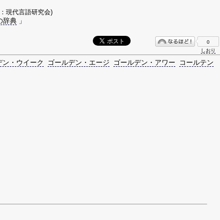
著：現代言語研究会)
の辞典
」
0
しおり
デン・ウイーク
ゴールデン・エージ
ゴールデン・アワー
コールテン