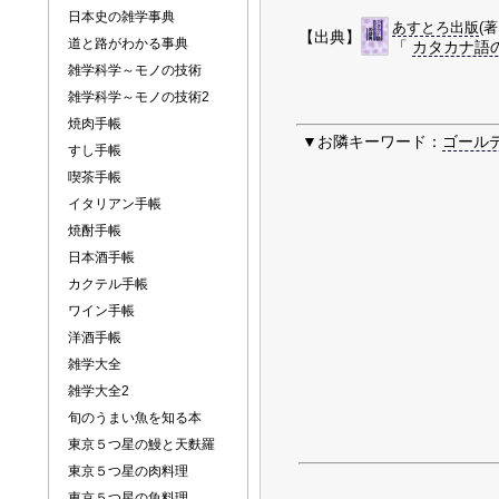
日本史の雑学事典
あすとろ出版
(
【出典】
道と路がわかる事典
「
カタカナ語
雑学科学～モノの技術
雑学科学～モノの技術2
焼肉手帳
▼お隣キーワード：
ゴール
すし手帳
喫茶手帳
イタリアン手帳
焼酎手帳
日本酒手帳
カクテル手帳
ワイン手帳
洋酒手帳
雑学大全
雑学大全2
旬のうまい魚を知る本
東京５つ星の鰻と天麩羅
東京５つ星の肉料理
東京５つ星の魚料理