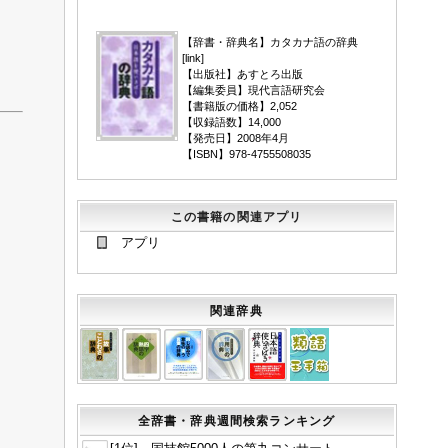
▼
【辞書・辞典名】カタカナ語の辞典
[
link
]
【出版社】あすとろ出版
【編集委員】現代言語研究会
【書籍版の価格】2,052
【収録語数】14,000
【発売日】2008年4月
【ISBN】978-4755508035
この書籍の関連アプリ
アプリ
関連辞典
全辞書・辞典週間検索ランキング