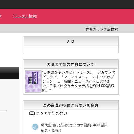
索
[ランダム検索]
辞典内ランダム検索
A D
カタカナ語の辞典について
"日本語を使いさばくシリーズ。「アカウンタ
ビリティ」「マニフェスト」「ストックオプ
ション」… 新聞・ニュースから日常語ま
で、日常で出会うカタカナ語を約14,000語収
録。"
この言葉が収録されている辞典
カタカナ語の辞典
現代生活に必須のカタカナ語約14000語を
精選・収録！