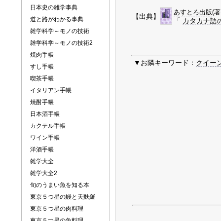
日本史の雑学事典
あすとろ出版
(
【出典】
道と路がわかる事典
「
カタカナ語
雑学科学～モノの技術
雑学科学～モノの技術2
焼肉手帳
▼お隣キーワード：
クイー
すし手帳
喫茶手帳
イタリアン手帳
焼酎手帳
日本酒手帳
カクテル手帳
ワイン手帳
洋酒手帳
雑学大全
雑学大全2
旬のうまい魚を知る本
東京５つ星の鰻と天麩羅
東京５つ星の肉料理
東京５つ星の魚料理