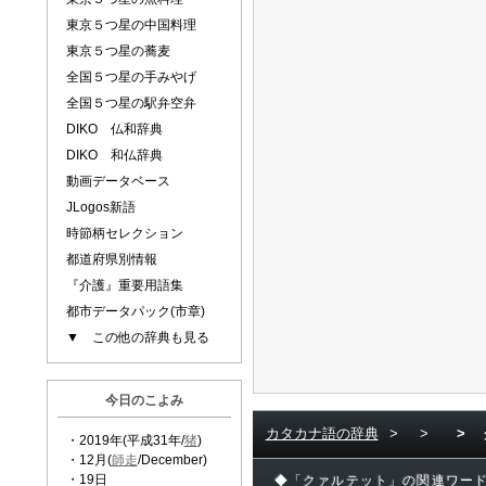
東京５つ星の中国料理
東京５つ星の蕎麦
全国５つ星の手みやげ
全国５つ星の駅弁空弁
DIKO 仏和辞典
DIKO 和仏辞典
動画データベース
JLogos新語
時節柄セレクション
都道府県別情報
『介護』重要用語集
都市データパック(市章)
▼ この他の辞典も見る
今日のこよみ
カタカナ語の辞典
>
>
>
・2019年(平成31年/
猪
)
・12月(
師走
/December)
・19日
◆「クァルテット」の関連ワー