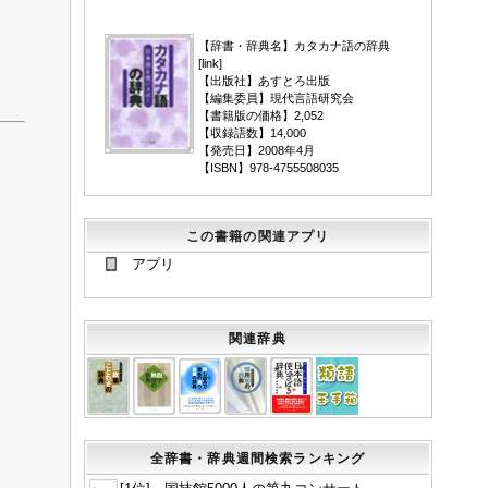
▼
【辞書・辞典名】カタカナ語の辞典
[
link
]
【出版社】あすとろ出版
【編集委員】現代言語研究会
【書籍版の価格】2,052
【収録語数】14,000
【発売日】2008年4月
【ISBN】978-4755508035
この書籍の関連アプリ
アプリ
関連辞典
全辞書・辞典週間検索ランキング