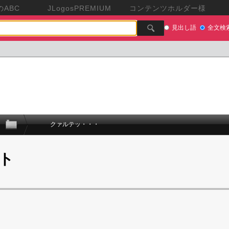
ABC
JLogosPREMIUM
コンテンツホルダー様
見出し語
全文検
クァルテッ・・・
ト
。