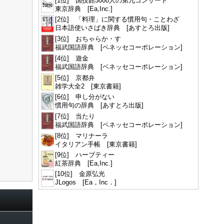
[1位] 国技館5000人の第九コンサート
東京辞典 [Ea,Inc.]
[2位] 「料理」に関する慣用句・ことわざ
日本語使いさばき辞典 [あすとろ出版]
[3位] おちゃらか・す
福武国語辞典 [ベネッセコーポレーション]
[4位] 遊金
福武国語辞典 [ベネッセコーポレーション]
[5位] 京都弁
雑学大全2 [東京書籍]
[6位] 申し分がない
慣用句の辞典 [あすとろ出版]
[7位] 当たり
福武国語辞典 [ベネッセコーポレーション]
[8位] マリナーラ
イタリアン手帳 [東京書籍]
[9位] ハーブティー
紅茶辞典 [Ea,Inc.]
[10位] 金原弘光
JLogos [Ea，Inc．]