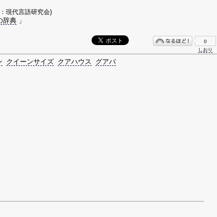
著：現代言語研究会)
の辞典
」
0
しおり
ン
クイーンサイズ
クアハウス
グアバ