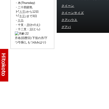
・木(Thursday)
クイーン
・二十四節気
┣｢
大雪
｣から12日
クイーンサイズ
┗｢
冬至
｣まで3日
クアハウス
・
先負
・十支：
庚
(かのえ)
グアバ
・十二支：
寅
(とら)
月名(旧歴日):下弦の月/下
つ弓張(しもつゆみはり)