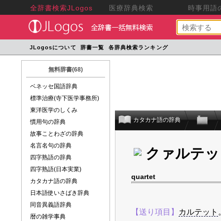
全辞書検索JLogos
医療辞典検索
時事用語の
JLogosについて
辞書一覧
各辞典検索ランキング
無料辞書(68)
ベネッセ国語辞典
標準治療(寺下医学事務所)
東洋医学のしくみ
カタカナ語の辞典
慣用句の辞典
故事ことわざの辞典
名言名句の辞典
クァルテッ
四字熟語の辞典
四字熟語(日本実業)
quartet
カタカナ語の辞典
日本語使いさばき辞典
同音異義語辞典
【送り項目】
カルテット
暦の雑学事典