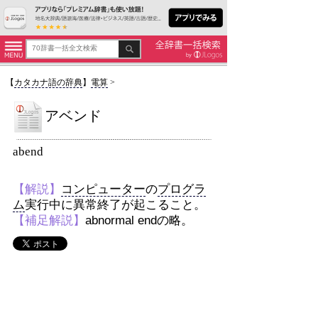
【
カタカナ語の辞典
】
電算
>
アベンド
abend
【解説】
コンピューター
の
プログラ
ム
実行中に異常終了が起こること。
【補足解説】
abnormal endの略。