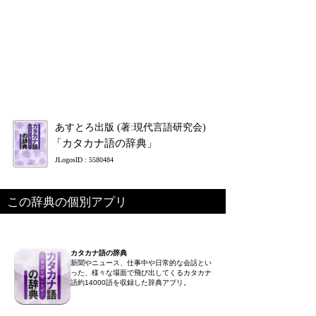
あすとろ出版 (著:現代言語研究会)
「カタカナ語の辞典」
JLogosID : 5580484
この辞典の個別アプリ
カタカナ語の辞典
新聞やニュース、仕事中や日常的な会話とい
った、様々な場面で飛び出してくるカタカナ
語約14000語を収録した辞典アプリ。