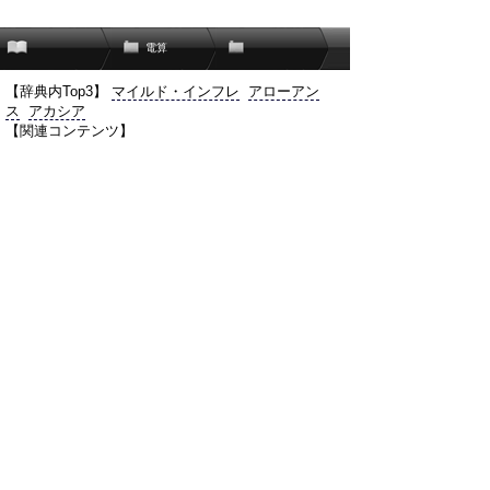
電算
【辞典内Top3】
マイルド・インフレ
アローアン
ス
アカシア
【関連コンテンツ】