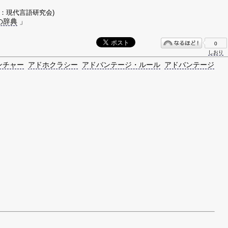
著：現代言語研究会)
の辞典
」
0
しおり
ンチャー
アドホクラシー
アドバンテージ・ルール
アドバンテージ