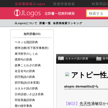
全辞書検索JLogos
医療辞典検索
時事用語の
JLogosについて
辞書一覧
各辞典検索ランキング
無料辞書(68)
ベネッセ国語辞典
標準治療(寺下医学事務所)
東洋医学のしくみ
カタカナ語の辞典
医
慣用句の辞典
故事ことわざの辞典
名言名句の辞典
アトピー性
四字熟語の辞典
四字熟語(日本実業)
atopic dermatitisから
カタカナ語の辞典
日本語使いさばき辞典
同音異義語辞典
【解説】
先天性
過敏症か
暦の雑学事典