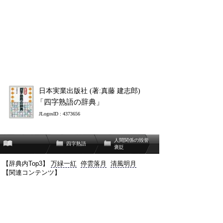
日本実業出版社 (著:真藤 建志郎)
「四字熟語の辞典」
JLogosID : 4373656
人間関係の毀誉
四字熟語
褒貶
【辞典内Top3】
万緑一紅
停雲落月
清風明月
【関連コンテンツ】