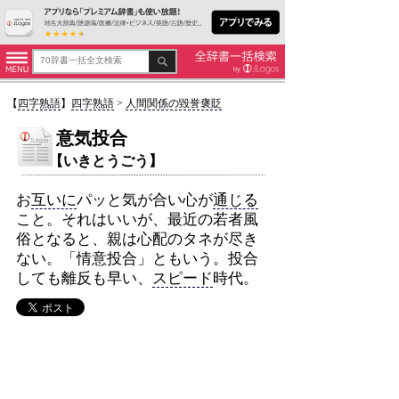
【
四字熟語
】
四字熟語
>
人間関係の毀誉褒貶
意気投合
【いきとうごう】
お
互いに
パッと気が合い心が
通じる
こと。それはいいが、最近の若者風
俗となると、親は心配のタネが尽き
ない。「情意投合」ともいう。投合
しても離反も早い、
スピード
時代。