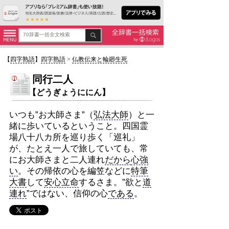
【
四字熟語
】
四字熟語
>
仏教伝来と輪廻生死
同行二人
【どうぎょうににん】
いつも”お大師さま”（
弘法大師
）と一
緒に歩いているということ。四国霊
場八十八カ所を巡り歩く「巡礼」
が、たとえ一人で旅していても、常
にお大師さまと二人連れ
だから
心強
い
。その帰依の心を編笠などに
特筆
大書
して
安心立命
するさま。”欲と
道
連れ
”ではない、信仰の心
である
。