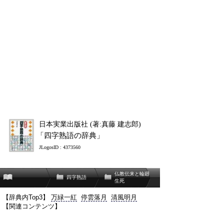
日本実業出版社 (著:真藤 建志郎)
「四字熟語の辞典」
JLogosID : 4373560
仏教伝来と輪廻
四字熟語
生死
【辞典内Top3】
万緑一紅
停雲落月
清風明月
【関連コンテンツ】