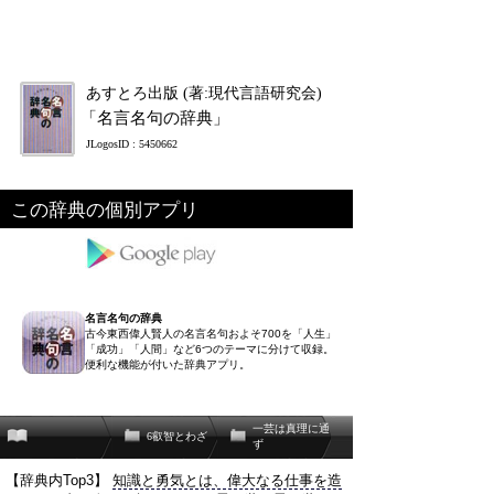
あすとろ出版 (著:現代言語研究会)
「名言名句の辞典」
JLogosID : 5450662
この辞典の個別アプリ
名言名句の辞典
古今東西偉人賢人の名言名句およそ700を「人生」
「成功」「人間」など6つのテーマに分けて収録。
便利な機能が付いた辞典アプリ。
一芸は真理に通
6叡智とわざ
ず
【辞典内Top3】
知識と勇気とは、偉大なる仕事を造