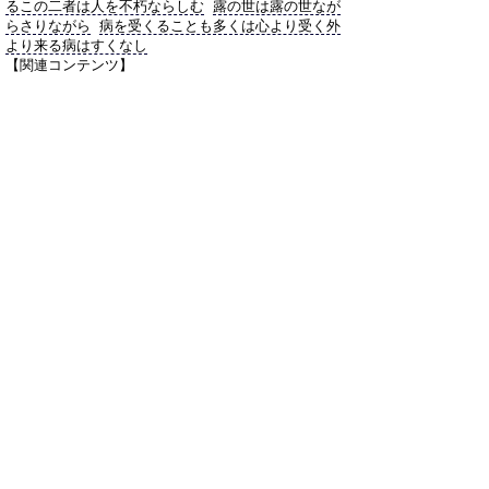
るこの二者は人を不朽ならしむ
露の世は露の世なが
らさりながら
病を受くることも多くは心より受く外
より来る病はすくなし
【関連コンテンツ】