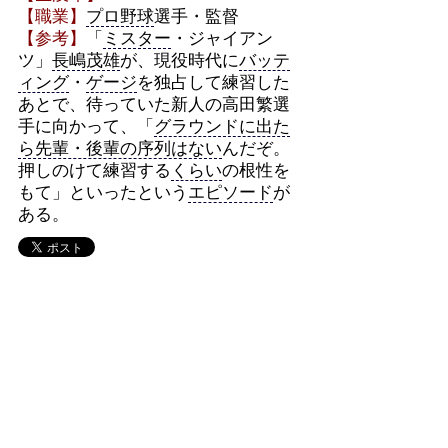
【職業】
プロ野球
選手・監督
【参考】
「
ミスター
・ジャイアン
ツ」
長嶋茂雄
が、現役時代に
バッテ
ィング
・
ゲージ
を独占して練習した
あとで、待っていた新人の高田繁選
手に向かって、「
グラウンドに出た
ら先輩・後輩の序列はない
んだぞ。
押しのけて練習する
くらい
の根性を
もて」といったという
エピソード
が
ある。