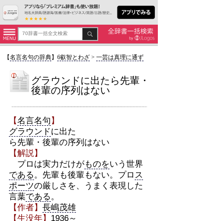
【
名言名句の辞典
】
6叡智とわざ
>
一芸は真理に通ず
グラウンドに出たら先輩・
後輩の序列はない
【
名言名句
】
グラウンド
に出た
ら先輩・後輩の序列はない
【解説】
プロは実力だけが
ものを
いう世界
である
。先輩も後輩もない。プロ
ス
ポーツ
の厳しさを、うまく表現した
言葉
である
。
【作者】
長嶋茂雄
【生没年】
1936～