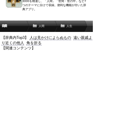
3000を精選し、「人間」「世間・世の中」など7
つのテーマに分けて収録。便利な機能が付いた辞
典アプリ。
人間
人生
【辞典内Top3】
人は見かけによらぬもの
遠い親戚よ
り近くの他人
角を折る
【関連コンテンツ】