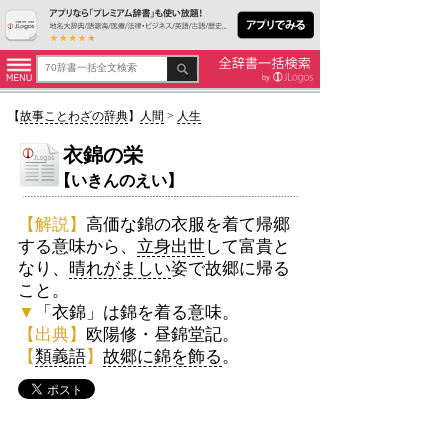
【
故事ことわざの辞典
】
人間
>
人生
衣錦の栄
【いきんのえい】
【解説】
高価な錦の衣服を着て帰郷
する意味から、
立身出世
して富貴と
なり、
晴れがましい
姿で故郷に帰る
こと。
▼
「衣錦」は錦を着る意味。
【出典】
欧陽修・昼錦堂記。
【
類義語
】
故郷に錦を飾る
。