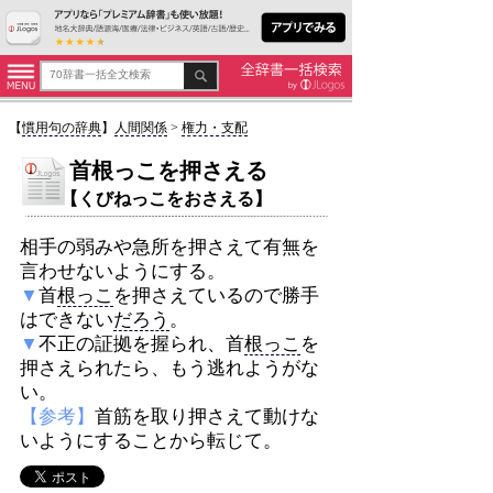
【
慣用句の辞典
】
人間関係
>
権力・支配
首根っこを押さえる
【くびねっこをおさえる】
相手の弱みや急所を押さえて有無を
言わせないようにする。
▼
首
根っこ
を押さえているので勝手
はできない
だろう
。
▼
不正の証拠を握られ、首
根っこ
を
押さえられたら、もう逃れようがな
い。
【参考】
首筋を取り押さえて動けな
いようにすることから転じて。