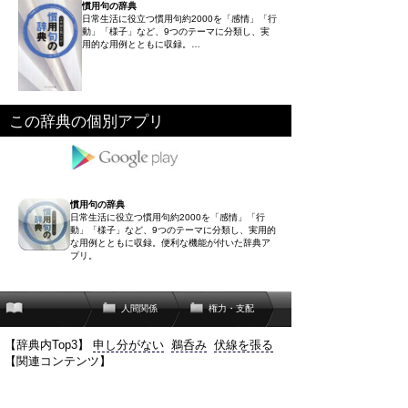
慣用句の辞典
日常生活に役立つ慣用句約2000を「感情」「行
動」「様子」など、9つのテーマに分類し、実
用的な用例とともに収録。…
この辞典の個別アプリ
慣用句の辞典
日常生活に役立つ慣用句約2000を「感情」「行
動」「様子」など、9つのテーマに分類し、実用的
な用例とともに収録。便利な機能が付いた辞典ア
プリ。
人間関係
権力・支配
【辞典内Top3】
申し分がない
鵜呑み
伏線を張る
【関連コンテンツ】