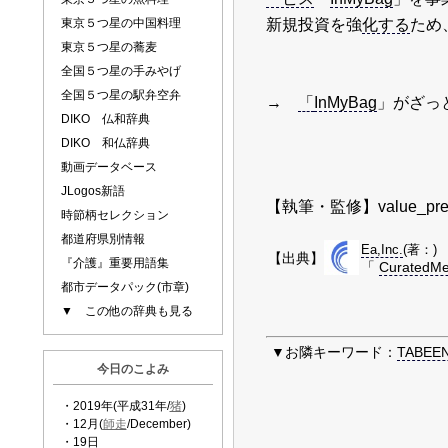
新規投資を強
化する
ため、
東京５つ星の中国料理
東京５つ星の蕎麦
全国５つ星の手みやげ
全国５つ星の駅弁空弁
→
「
InMyBag
」がざっ
DIKO 仏和辞典
DIKO 和仏辞典
動画データベース
JLogos新語
【執筆・監修】value_pre
時節柄セレクション
都道府県別情報
Ea,Inc.
(著：)
【出典】
『介護』重要用語集
「
CuratedMe
都市データパック(市章)
▼ この他の辞典も見る
▼お隣キーワード：
TABE
今日のこよみ
・2019年(平成31年/
猪
)
・12月(
師走
/December)
・19日