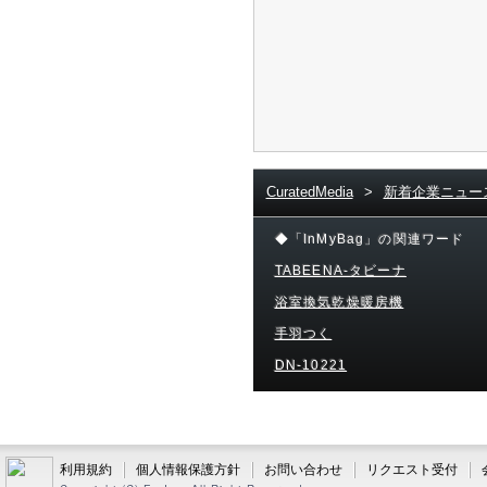
CuratedMedia
>
新着企業ニュー
◆「InMyBag」の関連ワード
TABEENA-タビーナ
浴室換気乾燥暖房機
手羽つく
DN-10221
利用規約
個人情報保護方針
お問い合わせ
リクエスト受付