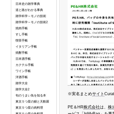
日本史の雑学事典
道と路がわかる事典
雑学科学～モノの技術
雑学科学～モノの技術2
焼肉手帳
すし手帳
喫茶手帳
イタリアン手帳
焼酎手帳
日本酒手帳
カクテル手帳
ワイン手帳
洋酒手帳
雑学大全
雑学大全2
※実名まとめ
サイト
Cur
旬のうまい魚を知る本
東京５つ星の鰻と天麩羅
PE＆HR
株式会社
は、
株
東京５つ星の肉料理
ービス
「
InMyBag
」を事
東京５つ星の魚料理