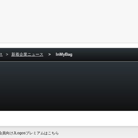
ス
>
新着企業ニュース
>
InMyBag
会員向けJLogosプレミアムはこちら