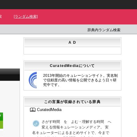
索
[ランダム検索]
辞典内ランダム検索
A D
CuratedMediaについて
2013年開始のキュレーションサイト。実名制
で信頼度の高い情報を公開できるよう日々研
究中です。
この言葉が収録されている辞典
CuratedMedia
さがす時間 を よむ・理解する時間 へ
変える情報キュレーションメディア。 実
名キュレーターによるまとめサイトで、今まで