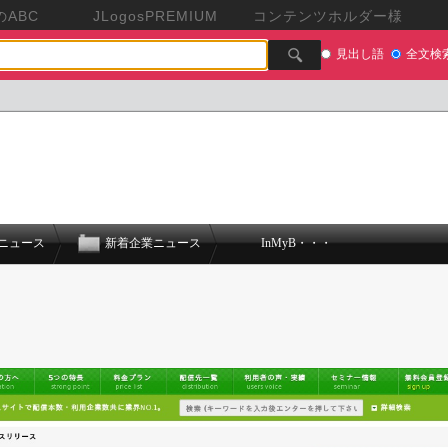
ABC
JLogosPREMIUM
コンテンツホルダー様
見出し語
全文検
ニュース
新着企業ニュース
InMyB・・・