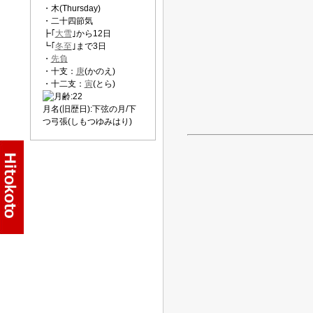
・木(Thursday)
・二十四節気
┣｢
大雪
｣から12日
┗｢
冬至
｣まで3日
・
先負
・十支：
庚
(かのえ)
・十二支：
寅
(とら)
月名(旧歴日):下弦の月/下
つ弓張(しもつゆみはり)