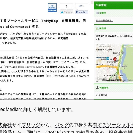
atedMediaで詳しく解説しています。
式会社
サイ
ブリッジ
から、
バッグ
の中身を共
有する
ソーシャル
業譲受した。同時に、CtoC
ビジネス
の知見を高め、投資先支援