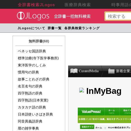
全辞書検索JLogos
医療辞典検索
時事用語の
JLogosについて
辞書一覧
各辞典検索ランキング
無料辞書(68)
ベネッセ国語辞典
標準治療(寺下医学事務所)
東洋医学のしくみ
CuratedMedia
新着企業
慣用句の辞典
故事ことわざの辞典
名言名句の辞典
InMyBag
四字熟語の辞典
四字熟語(日本実業)
カタカナ語の辞典
日本語使いさばき辞典
同音異義語辞典
暦の雑学事典