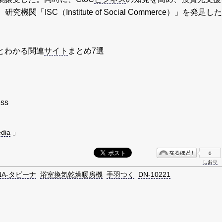
研究機関「ISC（Institute of Social Commerce）」を発足し
とわかる関連
サイト
まとめ7選
ss
dia
」
0
しおり
ENA-タビーナ
浴室換気乾燥暖房機
手羽つく
DN-10221