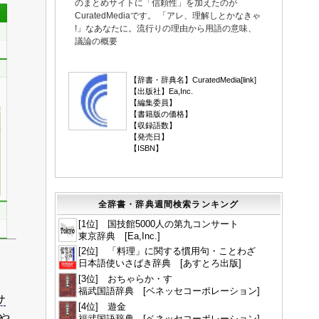
のまとめサイトに「信頼性」を加えたのが
CuratedMediaです。 「アレ、理解しとかなきゃ
!」なあなたに。流行りの理由から用語の意味、
議論の概要
▼
【辞書・辞典名】CuratedMedia[
link
]
【出版社】Ea,Inc.
【編集委員】
【書籍版の価格】
【収録語数】
【発売日】
【ISBN】
全辞書・辞典週間検索ランキング
[1位] 国技館5000人の第九コンサート
東京辞典 [Ea,Inc.]
[2位] 「料理」に関する慣用句・ことわざ
日本語使いさばき辞典 [あすとろ出版]
[3位] おちゃらか・す
福武国語辞典 [ベネッセコーポレーション]
サ
[4位] 遊金
や
福武国語辞典 [ベネッセコーポレーション]