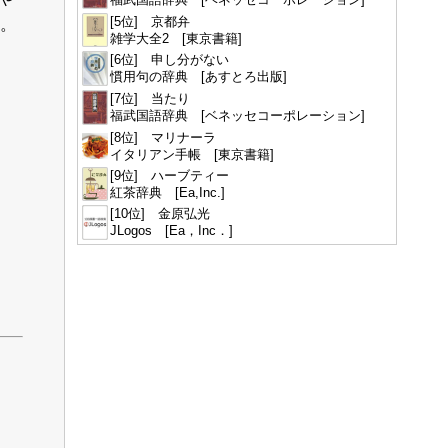
[5位] 京都弁
た。
雑学大全2 [東京書籍]
[6位] 申し分がない
慣用句の辞典 [あすとろ出版]
[7位] 当たり
福武国語辞典 [ベネッセコーポレーション]
[8位] マリナーラ
イタリアン手帳 [東京書籍]
[9位] ハーブティー
紅茶辞典 [Ea,Inc.]
[10位] 金原弘光
JLogos [Ea，Inc．]