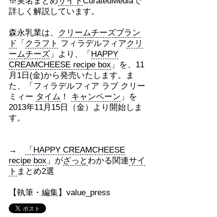
※実名まとめ
サイト
CuratedMediaで
詳しく解説しています。
森永乳業は、
クリーム
チーズ
ブラン
ド
「
クラフト
フィラデルフィア
クリ
ーム
チーズ
」より、「
HAPPY
CREAMCHEESE recipe box
」を、11
月1日(金)から発売いたします。ま
た、「フィラデルフィア ラブ クリー
ミィー
タイム
！
キャンペーン
」を
2013年11月15日（金）より開始しま
す。
→
「
HAPPY CREAMCHEESE
recipe box
」が
ざっと
わかる関連
サイ
ト
まとめ2選
【執筆・編集】value_press