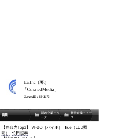
Ea,Inc. (著:)
「CuratedMedia」
JLogosID : 8542173
新着企業ニュ
新着企業ニュー
ース
ス
【辞典内Top3】
VI-BO［バイボ］
hue（LED照
明）
竹田恒泰