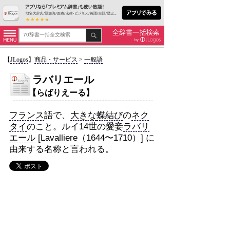
【
JLogos
】
商品・サービス
>
一般語
ラバリエール
【らばりえーる】
フランス
語で、
大きな
蝶結び
の
ネク
タイ
のこと。ルイ14世の愛妾
ラバリ
エール
[Lavalliere（1644〜1710）] に
由来する名称と言われる。