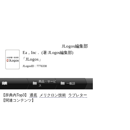
JLogos編集部
Ea，Inc． (著:JLogos編集部)
「JLogos」
JLogosID : 7776338
商品・サービ
一般語
ス
【辞典内Top3】
通底
メリクロン技術
ラブレター
【関連コンテンツ】