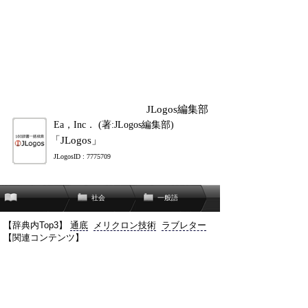
JLogos編集部
Ea，Inc． (著:JLogos編集部)
「JLogos」
JLogosID : 7775709
社会
一般語
【辞典内Top3】
通底
メリクロン技術
ラブレター
【関連コンテンツ】