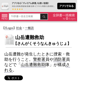
【
JLogos
】
社会
>
一般語
山岳遭難救助
【さんがくそうなんきゅうじょ】
山岳遭難が発生したときに捜索・救
助を行うこと。
警察署
員や
消防署
員
などで「
山岳遭難救助
隊」が構成
さ
れる
。