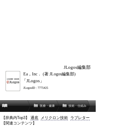
JLogos編集部
Ea，Inc． (著:JLogos編集部)
「JLogos」
JLogosID : 7775425
医療・健康
技術・仕組み
【辞典内Top3】
通底
メリクロン技術
ラブレター
【関連コンテンツ】