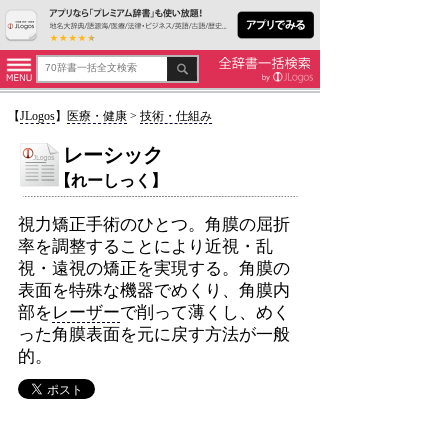
【
JLogos
】
医療・健康
>
技術・仕組み
レーシック
【れーしっく】
視力矯正手術のひとつ。角膜の屈折
率を調整することにより近視・乱
視・遠視の矯正を実現する。角膜の
表面を特殊な機器でめくり、角膜内
部を
レーザー
で削って薄くし、めく
った角膜表面を元に戻す方法が一般
的。