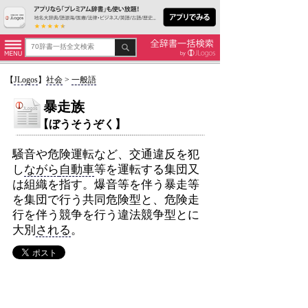
【
JLogos
】
社会
>
一般語
暴走族
【ぼうそうぞく】
騒音や危険運転など、交通違反を犯
し
ながら
自動車
等を運転する集団又
は組織を指す。爆音等を伴う暴走等
を集団で行う共同危険型と、危険走
行を伴う競争を行う違法競争型とに
大別
される
。