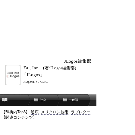
JLogos編集部
Ea，Inc． (著:JLogos編集部)
「JLogos」
JLogosID : 7775167
社会
一般語
【辞典内Top3】
通底
メリクロン技術
ラブレター
【関連コンテンツ】