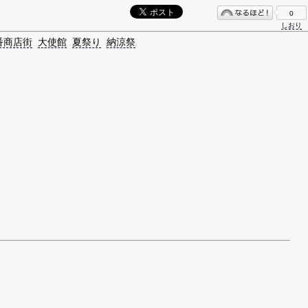
0
しおり
番商店街
大使館
夏祭り
納涼祭