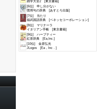
雑学大全2 [東京書籍]
[6位] 申し分がない
慣用句の辞典 [あすとろ出版]
[7位] 当たり
福武国語辞典 [ベネッセコーポレーション]
[8位] マリナーラ
イタリアン手帳 [東京書籍]
[9位] ハーブティー
紅茶辞典 [Ea,Inc.]
[10位] 金原弘光
JLogos [Ea，Inc．]