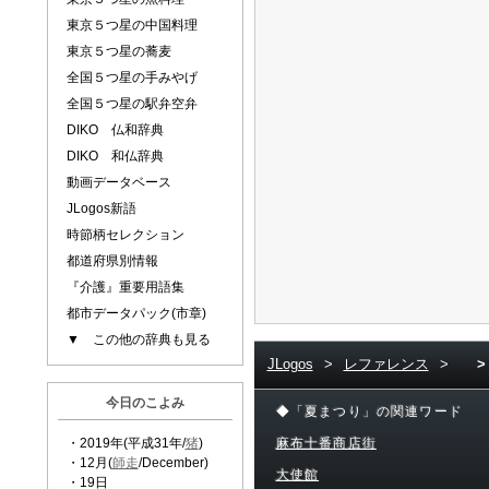
東京５つ星の中国料理
東京５つ星の蕎麦
全国５つ星の手みやげ
全国５つ星の駅弁空弁
DIKO 仏和辞典
DIKO 和仏辞典
動画データベース
JLogos新語
時節柄セレクション
都道府県別情報
『介護』重要用語集
都市データパック(市章)
▼ この他の辞典も見る
JLogos
>
レファレンス
>
>
今日のこよみ
◆「夏まつり」の関連ワード
・2019年(平成31年/
猪
)
麻布十番商店街
・12月(
師走
/December)
大使館
・19日