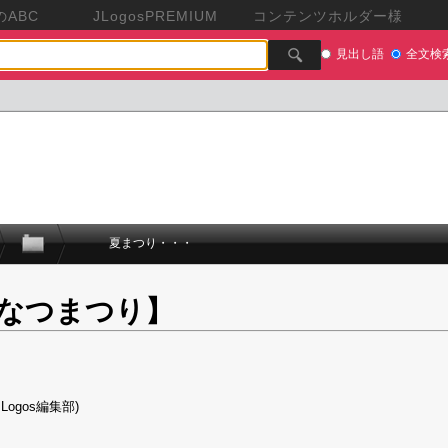
ABC
JLogosPREMIUM
コンテンツホルダー様
見出し語
全文検
夏まつり・・・
なつまつり】
Logos編集部)