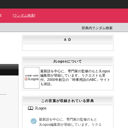
索
[ランダム検索]
辞典内ランダム検索
A D
JLogosについて
最新語を中心に、専門家の監修のもとJLogos
編集部が登録しています。リクエストも受
付。2000年創立の「時事用語のABC」サイト
も併設。
この言葉が収録されている辞典
JLogos
最新語を中心に、専門家の監修のもと
JLogos編集部が登録しています。リクエ