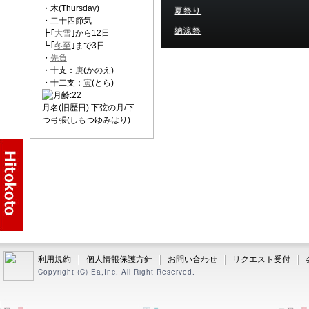
・木(Thursday)
夏祭り
・二十四節気
納涼祭
┣｢
大雪
｣から12日
┗｢
冬至
｣まで3日
・
先負
・十支：
庚
(かのえ)
・十二支：
寅
(とら)
月名(旧歴日):下弦の月/下
つ弓張(しもつゆみはり)
利用規約
個人情報保護方針
お問い合わせ
リクエスト受付
Copyright (C) Ea,Inc. All Right Reserved.