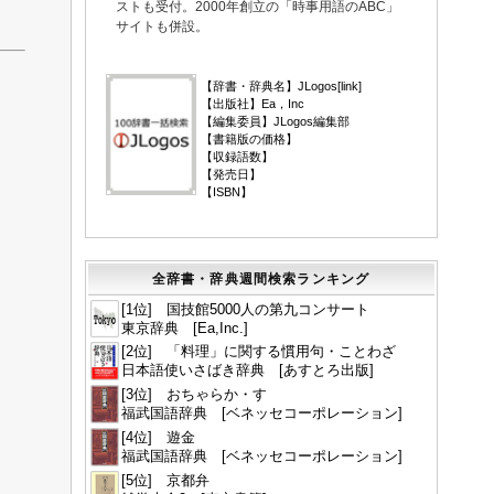
ストも受付。2000年創立の「時事用語のABC」
サイトも併設。
▼
【辞書・辞典名】JLogos[
link
]
【出版社】Ea，Inc
【編集委員】JLogos編集部
【書籍版の価格】
【収録語数】
【発売日】
【ISBN】
全辞書・辞典週間検索ランキング
[1位] 国技館5000人の第九コンサート
東京辞典 [Ea,Inc.]
[2位] 「料理」に関する慣用句・ことわざ
日本語使いさばき辞典 [あすとろ出版]
[3位] おちゃらか・す
福武国語辞典 [ベネッセコーポレーション]
[4位] 遊金
福武国語辞典 [ベネッセコーポレーション]
[5位] 京都弁