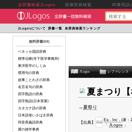
全辞書検索JLogos
医療辞典検索
時事用語の
JLogosについて
辞書一覧
各辞典検索ランキング
無料辞書(68)
ベネッセ国語辞典
標準治療(寺下医学事務所)
東洋医学のしくみ
JLogos
レファレンス
慣用句の辞典
故事ことわざの辞典
名言名句の辞典
夏まつり【
四字熟語の辞典
四字熟語(日本実業)
→
夏祭り
カタカナ語の辞典
日本語使いさばき辞典
Ea，Inc．
(著：J
【出典】
同音異義語辞典
「
JLogos
」
暦の雑学事典