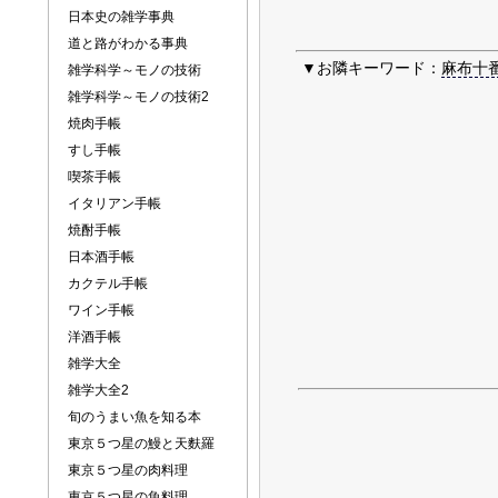
日本史の雑学事典
道と路がわかる事典
▼お隣キーワード：
麻布十
雑学科学～モノの技術
雑学科学～モノの技術2
焼肉手帳
すし手帳
喫茶手帳
イタリアン手帳
焼酎手帳
日本酒手帳
カクテル手帳
ワイン手帳
洋酒手帳
雑学大全
雑学大全2
旬のうまい魚を知る本
東京５つ星の鰻と天麩羅
東京５つ星の肉料理
東京５つ星の魚料理