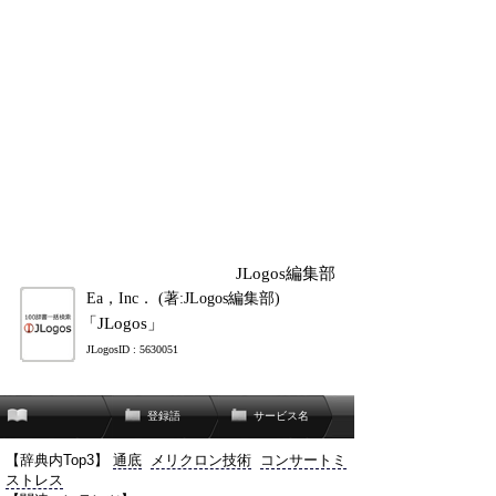
JLogos編集部
Ea，Inc． (著:JLogos編集部)
「JLogos」
JLogosID : 5630051
登録語
サービス名
【辞典内Top3】
通底
メリクロン技術
コンサートミ
ストレス