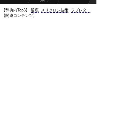
カイブ
【辞典内Top3】
通底
メリクロン技術
ラブレター
【関連コンテンツ】