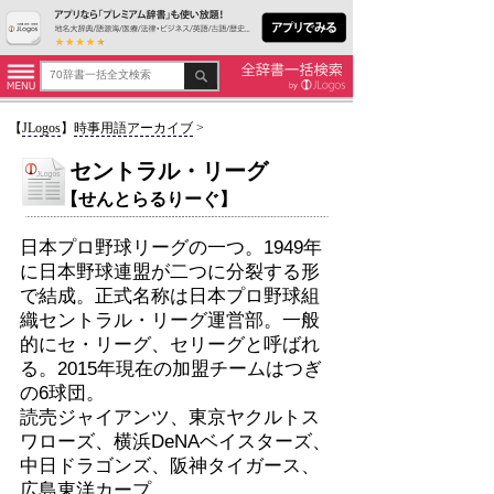
【
JLogos
】
時事用語アーカイブ
>
セントラル・リーグ
【せんとらるりーぐ】
日本プロ野球リーグの一つ。1949年
に日本野球連盟が二つに分裂する形
で結成。正式名称は日本プロ野球組
織セントラル・リーグ運営部。一般
的にセ・リーグ、セリーグと呼ばれ
る。2015年現在の加盟チームはつぎ
の6球団。
読売ジャイアンツ、東京ヤクルトス
ワローズ、横浜DeNAベイスターズ、
中日ドラゴンズ、阪神タイガース、
広島東洋カープ。