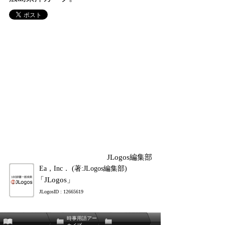
JLogos編集部
Ea，Inc． (著:JLogos編集部)
「JLogos」
JLogosID : 12665619
時事用語アー