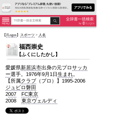
【
JLogos
】
スポーツ
>
人名
福西崇史
【ふくにしたかし】
愛媛県
新居浜市
出身の元プロ
サッカ
ー
選手。1976年9月1日
生まれ
。
【所属
クラブ
（プロ）】1995-2006
ジュビロ磐田
2
007
FC東京
2008
東京ヴェルディ