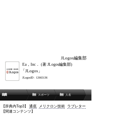
JLogos編集部
Ea，Inc． (著:JLogos編集部)
「JLogos」
JLogosID : 12665136
スポーツ
人名
【辞典内Top3】
通底
メリクロン技術
ラブレター
【関連コンテンツ】