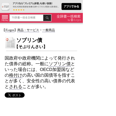
【
JLogos
】
商品・サービス
>
一般商品
ソブリン債
【そぶりんさい】
国政府や政府機関によって発行され
た債券の総称。一般に
ソブリン債
と
いった場合には、OECD加盟国など
の
格付け
の高い国の国債等を指すこ
とが多く、安全性の高い債券の代表
と
される
ことが多い。