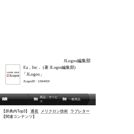
JLogos編集部
Ea，Inc． (著:JLogos編集部)
「JLogos」
JLogosID : 12664920
商品・サービ
一般商品
ス
【辞典内Top3】
通底
メリクロン技術
ラブレター
【関連コンテンツ】