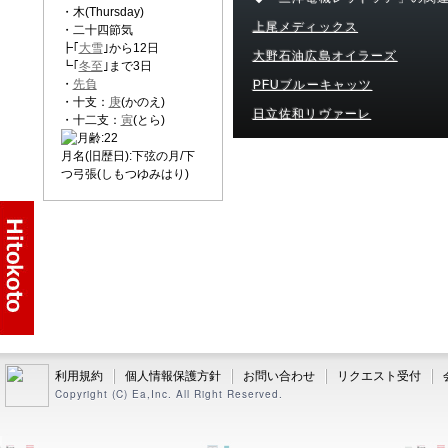
・木(Thursday)
上尾メディックス
・二十四節気
┣｢
大雪
｣から12日
大野石油広島オイラーズ
┗｢
冬至
｣まで3日
・
先負
PFUブルーキャッツ
・十支：
庚
(かのえ)
日立佐和リヴァーレ
・十二支：
寅
(とら)
月名(旧歴日):下弦の月/下
つ弓張(しもつゆみはり)
利用規約
個人情報保護方針
お問い合わせ
リクエスト受付
Copyright (C) Ea,Inc. All Right Reserved.