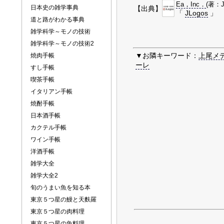
Ea，Inc．
(著：J
日本史の雑学事典
【出典】
「
JLogos
」
道と路がわかる事典
雑学科学～モノの技術
雑学科学～モノの技術2
▼お隣キーワード：
上尾メ
焼肉手帳
ーレ
すし手帳
喫茶手帳
イタリアン手帳
焼酎手帳
日本酒手帳
カクテル手帳
ワイン手帳
洋酒手帳
雑学大全
雑学大全2
旬のうまい魚を知る本
東京５つ星の鰻と天麩羅
東京５つ星の肉料理
東京５つ星の魚料理