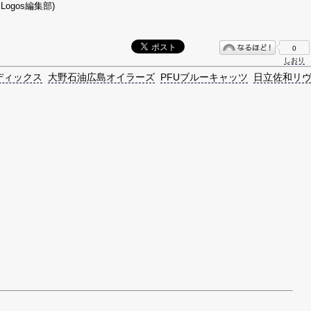
Logos編集部)
0
しおり
ディックス
大野石油広島オイラーズ
PFUブルーキャッツ
日立佐和リ