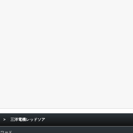
>
三洋電機レッドソア
連ワード