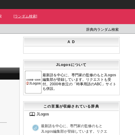
索
[ランダム検索]
辞典内ランダム検索
A D
JLogosについて
最新語を中心に、専門家の監修のもとJLogos
編集部が登録しています。リクエストも受
付。2000年創立の「時事用語のABC」サイト
も併設。
この言葉が収録されている辞典
JLogos
最新語を中心に、専門家の監修のもと
JLogos編集部が登録しています。リクエ