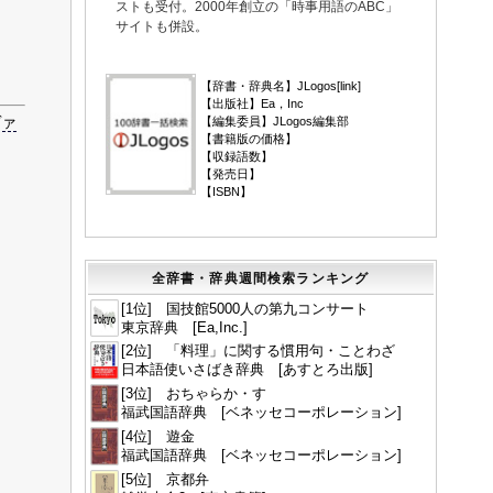
ストも受付。2000年創立の「時事用語のABC」
サイトも併設。
▼
【辞書・辞典名】JLogos[
link
]
【出版社】Ea，Inc
ヴァ
【編集委員】JLogos編集部
【書籍版の価格】
【収録語数】
【発売日】
【ISBN】
全辞書・辞典週間検索ランキング
[1位] 国技館5000人の第九コンサート
東京辞典 [Ea,Inc.]
[2位] 「料理」に関する慣用句・ことわざ
日本語使いさばき辞典 [あすとろ出版]
[3位] おちゃらか・す
福武国語辞典 [ベネッセコーポレーション]
[4位] 遊金
福武国語辞典 [ベネッセコーポレーション]
[5位] 京都弁