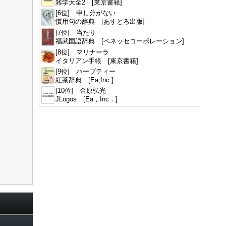
雑学大全2 [東京書籍]
[6位] 申し分がない
慣用句の辞典 [あすとろ出版]
[7位] 当たり
福武国語辞典 [ベネッセコーポレーション]
[8位] マリナーラ
イタリアン手帳 [東京書籍]
[9位] ハーブティー
紅茶辞典 [Ea,Inc.]
[10位] 金原弘光
JLogos [Ea，Inc．]