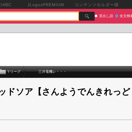
ABC
JLogosPREMIUM
コンテンツホルダー様
見出し語
全文検
Vリーグ
三洋電機レ・・・
ッドソア【さんようでんきれっど