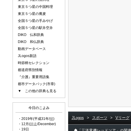
東京５つ星の中国料理
東京５つ星の蕎麦
全国５つ星の手みやげ
全国５つ星の駅弁空弁
DIKO 仏和辞典
DIKO 和仏辞典
動画データベース
JLogos新語
時節柄セレクション
都道府県別情報
『介護』重要用語集
都市データパック(市章)
▼ この他の辞典も見る
今日のこよみ
JLogos
>
スポーツ
>
Vリーグ
・2019年(平成31年/
猪
)
・12月(
師走
/December)
・19日
◆「三洋電機レッドソア」の関