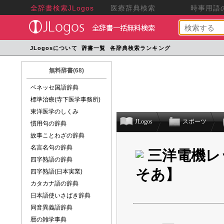
全辞書検索JLogos
医療辞典検索
時事用語の
JLogosについて
辞書一覧
各辞典検索ランキング
無料辞書(68)
ベネッセ国語辞典
標準治療(寺下医学事務所)
東洋医学のしくみ
JLogos
スポーツ
慣用句の辞典
故事ことわざの辞典
名言名句の辞典
三洋電機レ
四字熟語の辞典
そあ】
四字熟語(日本実業)
カタカナ語の辞典
日本語使いさばき辞典
同音異義語辞典
暦の雑学事典