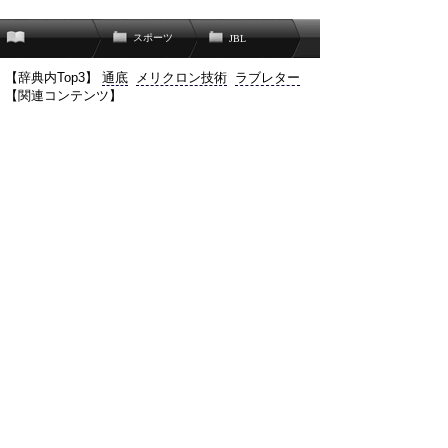
スポーツ
JBL
【辞典内Top3】
通底
メリクロン技術
ラブレター
【関連コンテンツ】