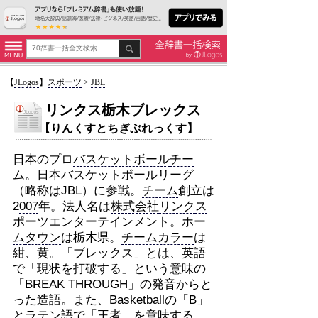
【
JLogos
】
スポーツ
>
JBL
リンクス栃木ブレックス
【りんくすとちぎぶれっくす】
日本のプロ
バスケットボール
チー
ム
。日本
バスケットボール
リーグ
（略称はJBL）に参戦。
チーム
創立は
2
007
年。法人名は
株式会社
リンク
ス
ポーツ
エンターテインメント
。
ホー
ム
タウン
は栃木県。
チームカラー
は
紺、黄。「ブレックス」とは、英語
で「現状を打破する」という意味の
「BREAK THROUGH」の発音からと
った造語。また、Basketballの「B」
と
ラテン語
で「王者」を意味する