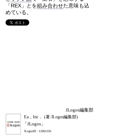
「REX」とを
組み合わせ
た意味も込
めている。
JLogos編集部
Ea，Inc． (著:JLogos編集部)
「JLogos」
JLogosID : 12661256