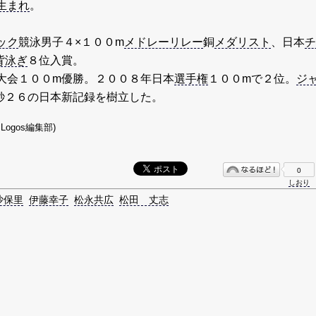
生まれ
。
ック
競泳男子４×１００m
メドレーリレー
銅
メダリスト
、日本
チ
背泳ぎ
８位入賞。
大会１００m優勝。２００８年日本
選手権
１００mで２位。
ジ
秒２６の日本新記録を樹立した。
Logos編集部)
0
しおり
沙保里
伊藤幸子
松永共広
松田 丈志