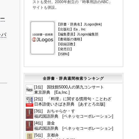
ストも受付。2000年創立の「時事用語のABC」
サイトも併設。
▼
ー
【辞書・辞典名】JLogos[
link
]
【出版社】Ea，Inc
ャパ
【編集委員】JLogos編集部
【書籍版の価格】
【収録語数】
【発売日】
【ISBN】
全辞書・辞典週間検索ランキング
[1位] 国技館5000人の第九コンサート
東京辞典 [Ea,Inc.]
[2位] 「料理」に関する慣用句・ことわざ
日本語使いさばき辞典 [あすとろ出版]
[3位] おちゃらか・す
福武国語辞典 [ベネッセコーポレーション]
[4位] 遊金
福武国語辞典 [ベネッセコーポレーション]
[5位] 京都弁