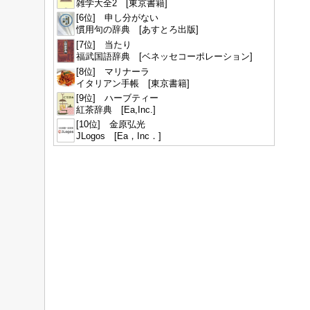
雑学大全2 [東京書籍]
[6位] 申し分がない
慣用句の辞典 [あすとろ出版]
[7位] 当たり
福武国語辞典 [ベネッセコーポレーション]
[8位] マリナーラ
イタリアン手帳 [東京書籍]
[9位] ハーブティー
紅茶辞典 [Ea,Inc.]
[10位] 金原弘光
JLogos [Ea，Inc．]