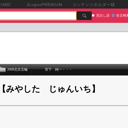
ABC
JLogosPREMIUM
コンテンツホルダー様
見出し語
全文検
2008北京五輪
宮下 純一・・・
【みやした じゅんいち】