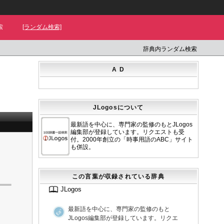
索
[ランダム検索]
辞典内ランダム検索
A D
JLogosについて
最新語を中心に、専門家の監修のもとJLogos
編集部が登録しています。リクエストも受
付。2000年創立の「時事用語のABC」サイト
も併設。
この言葉が収録されている辞典
JLogos
最新語を中心に、専門家の監修のもと
JLogos編集部が登録しています。リクエ