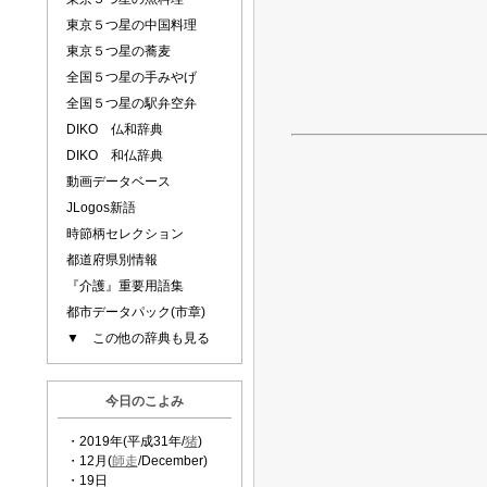
東京５つ星の中国料理
東京５つ星の蕎麦
全国５つ星の手みやげ
全国５つ星の駅弁空弁
DIKO 仏和辞典
DIKO 和仏辞典
動画データベース
JLogos新語
時節柄セレクション
都道府県別情報
『介護』重要用語集
都市データパック(市章)
▼ この他の辞典も見る
今日のこよみ
・2019年(平成31年/
猪
)
・12月(
師走
/December)
・19日