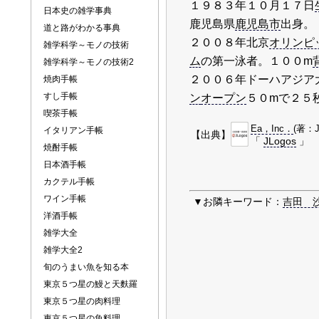
１９８３年１０月１７日
日本史の雑学事典
鹿児島県
鹿児島市
出身。
道と路がわかる事典
２００８年北京
オリンピ
雑学科学～モノの技術
ム
の第一泳者。１００m
雑学科学～モノの技術2
２００６年ドーハアジア
焼肉手帳
すし手帳
ン
オープン
５０mで２５
喫茶手帳
Ea，Inc．
(著：J
イタリアン手帳
【出典】
「
JLogos
」
焼酎手帳
日本酒手帳
カクテル手帳
ワイン手帳
▼お隣キーワード：
吉田 
洋酒手帳
雑学大全
雑学大全2
旬のうまい魚を知る本
東京５つ星の鰻と天麩羅
東京５つ星の肉料理
東京５つ星の魚料理