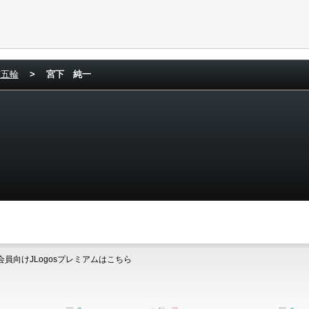
京五輪
>
宮下 純一
会員向けJLogosプレミアムはこちら