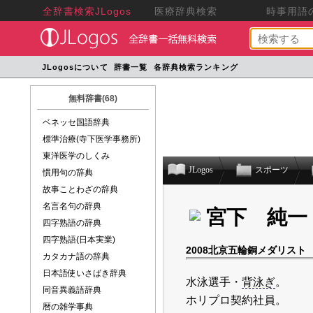
全辞書検索JLogos
医療辞典検索
時事用語の
JLogosについて
辞書一覧
各辞典検索ランキング
無料辞書(68)
ベネッセ国語辞典
標準治療(寺下医学事務所)
東洋医学のしくみ
JLogos
スポーツ
慣用句の辞典
故事ことわざの辞典
名言名句の辞典
宮下 純一
四字熟語の辞典
四字熟語(日本実業)
2008北京五輪銅メダリスト
カタカナ語の辞典
日本語使いさばき辞典
水泳選手・
背泳ぎ
。
同音異義語辞典
ホリプロ契約社員。
暦の雑学事典