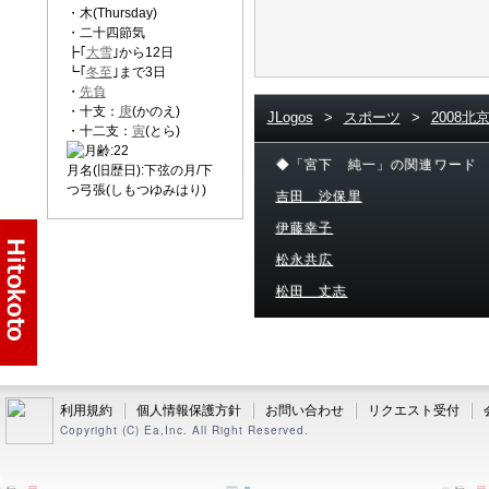
・木(Thursday)
・二十四節気
┣｢
大雪
｣から12日
┗｢
冬至
｣まで3日
・
先負
・十支：
庚
(かのえ)
JLogos
>
スポーツ
>
2008北
・十二支：
寅
(とら)
◆「宮下 純一」の関連ワード
月名(旧歴日):下弦の月/下
つ弓張(しもつゆみはり)
吉田 沙保里
伊藤幸子
松永共広
松田 丈志
利用規約
個人情報保護方針
お問い合わせ
リクエスト受付
Copyright (C) Ea,Inc. All Right Reserved.