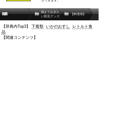
ができます。
揃えておきた
【料理用】
い防災グッズ
【辞典内Top3】
下着類
いかのおすし
レトルト食
品
【関連コンテンツ】