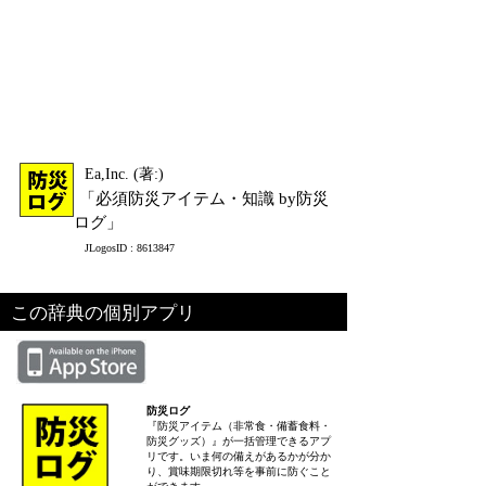
Ea,Inc. (著:)
「必須防災アイテム・知識 by防災
ログ」
JLogosID : 8613847
この辞典の個別アプリ
防災ログ
『防災アイテム（非常食・備蓄食料・
防災グッズ）』が一括管理できるアプ
リです。いま何の備えがあるかが分か
り、賞味期限切れ等を事前に防ぐこと