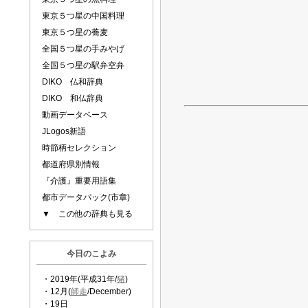
東京５つ星の中国料理
東京５つ星の蕎麦
全国５つ星の手みやげ
全国５つ星の駅弁空弁
DIKO 仏和辞典
DIKO 和仏辞典
動画データベース
JLogos新語
時節柄セレクション
都道府県別情報
『介護』重要用語集
都市データパック(市章)
▼ この他の辞典も見る
今日のこよみ
・2019年(平成31年/
猪
)
・12月(
師走
/December)
・19日