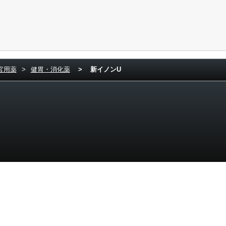
官用薬
>
健胃・消化薬
>
新イノンU