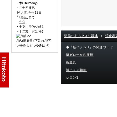
・木(Thursday)
・二十四節気
┣｢
大雪
｣から12日
┗｢
冬至
｣まで3日
・
先負
・十支：
庚
(かのえ)
・十二支：
寅
(とら)
薬局にあるクスリ辞典
>
消化器
月名(旧歴日):下弦の月/下
つ弓張(しもつゆみはり)
◆「新イノンU」の関連ワード
新ガロール内服液
新黒丸
新イノン顆粒
シロンS