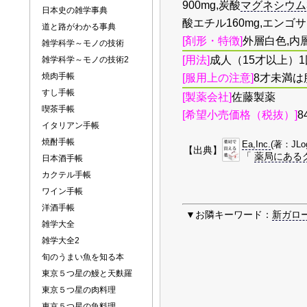
900mg,炭酸
マグネシウム
日本史の雑学事典
酸エチル160mg,エンゴサ
道と路がわかる事典
[剤形・特徴]
外層白色,内
雑学科学～モノの技術
[用法]
成人（15才以上）1
雑学科学～モノの技術2
焼肉手帳
[服用上の注意]
8才未満は
すし手帳
[製薬会社]
佐藤製薬
喫茶手帳
[希望小売価格（税抜）]
8
イタリアン手帳
焼酎手帳
Ea,Inc.
(著：JLo
【出典】
「
薬局にある
日本酒手帳
カクテル手帳
ワイン手帳
洋酒手帳
▼お隣キーワード：
新ガロ
雑学大全
雑学大全2
旬のうまい魚を知る本
東京５つ星の鰻と天麩羅
東京５つ星の肉料理
東京５つ星の魚料理