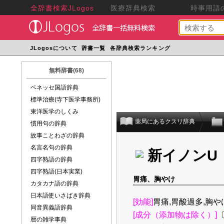
全辞書検索JLogos
医療辞典検索
時事用語の
JLogosについて
辞書一覧
各辞典検索ランキング
無料辞書(68)
ベネッセ国語辞典
標準治療(寺下医学事務所)
東洋医学のしくみ
薬局にあるクスリ辞典
慣用句の辞典
故事ことわざの辞典
名言名句の辞典
新イノンU
四字熟語の辞典
四字熟語(日本実業)
胃痛、胸やけ
カタカナ語の辞典
日本語使いさばき辞典
[効能]
胃痛,胃酸過多,胸や
同音異義語辞典
[成分（添加物は除く）]
暦の雑学事典