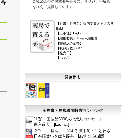
会社公開の添付文書を参考に、オリジナル編集
息香
を加えて提供しています。
▼
【辞書・辞典名】薬局で買えるクスリ
[
link
]
【出版社】Ea,Inc.
【編集委員】JLogos編集部
【書籍版の価格】
【収録語数】887
【発売日】
【ISBN】
関連辞典
全辞書・辞典週間検索ランキング
[1位] 国技館5000人の第九コンサート
東京辞典 [Ea,Inc.]
[2位] 「料理」に関する慣用句・ことわざ
日本語使いさばき辞典 [あすとろ出版]