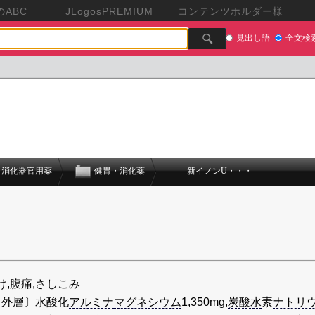
ABC
JLogosPREMIUM
コンテンツホルダー様
見出し語
全文検
消化器官用薬
健胃・消化薬
新イノンU・・・
け,腹痛,さしこみ
〔外層〕水酸化
アルミナ
マグネシウム
1,350mg,
炭酸水
素
ナトリ