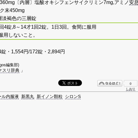
360mg〔内層〕塩酸オキシフェンサイクリミン7mg,アミノ
安
ク末450mg
層淡褐色の三層錠
回4錠,8～14才1回2錠。1日3回。食間に服用
服用しないこと。
4錠・1,554円/172錠・2,894円
gos編集部)
クスリ辞典
」
0
しおり
ール内服液
新黒丸
新イノン顆粒
シロンS