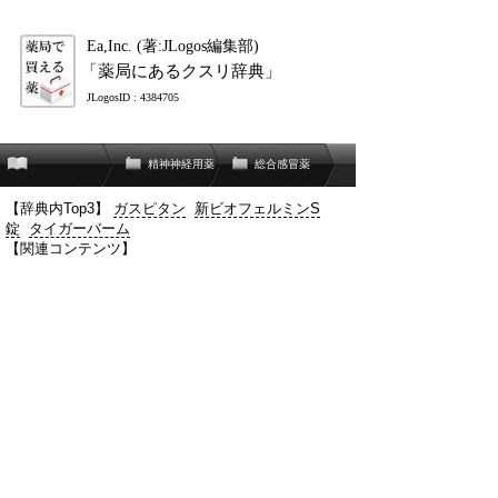
Ea,Inc. (著:JLogos編集部)
「薬局にあるクスリ辞典」
JLogosID : 4384705
精神神経用薬
総合感冒薬
【辞典内Top3】
ガスピタン
新ビオフェルミンS
錠
タイガーバーム
【関連コンテンツ】