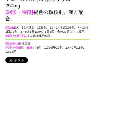
250mg
[剤形・特徴]
褐色の顆粒剤。漢方配
合。
[用法]
成人（15才以上）1回1包、11～14才1回2/3包、7～10才
1回1/2包、3～6才1回1/3包。1日3回、食後30分以内に服用。
[服用上の注意]
3才未満は服用禁忌。
[製薬会社]
日水製薬
[希望小売価格（税抜）]
8包 1,029円/12包 1,449円/18包
1,974円