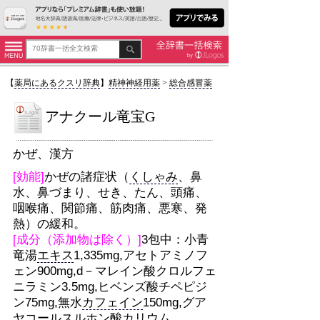
【
薬局にあるクスリ辞典
】
精神神経用薬
>
総合感冒薬
アナクール竜宝G
かぜ、漢方
[効能]
かぜの諸症状（
くしゃみ
、鼻
水、鼻づまり、せき、たん、頭痛、
咽喉痛、関節痛、筋肉痛、悪寒、発
熱）の緩和。
[成分（添加物は除く）]
3包中：小青
竜湯
エキス
1,335mg,アセトアミノフ
ェン900mg,d－マレイン酸クロルフェ
ニラミン3.5mg,ヒベンズ酸チペピジ
ン75mg,無水
カフェイン
150mg,グア
ヤ
コール
スルホン酸
カリウム