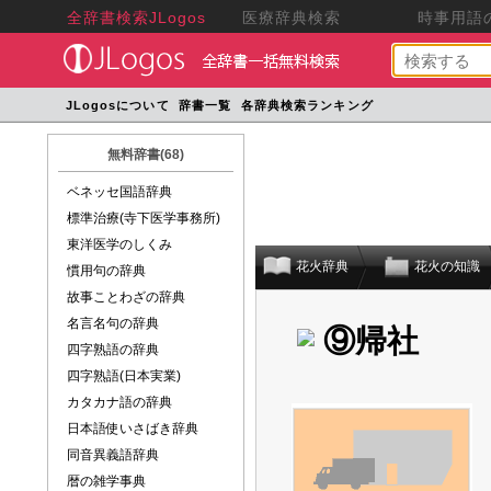
全辞書検索JLogos
医療辞典検索
時事用語の
JLogosについて
辞書一覧
各辞典検索ランキング
無料辞書(68)
ベネッセ国語辞典
標準治療(寺下医学事務所)
東洋医学のしくみ
花火辞典
花火の知識
慣用句の辞典
故事ことわざの辞典
名言名句の辞典
⑨帰社
四字熟語の辞典
四字熟語(日本実業)
カタカナ語の辞典
日本語使いさばき辞典
同音異義語辞典
暦の雑学事典