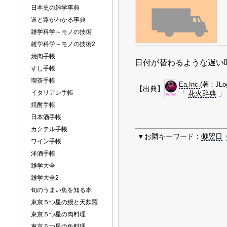
日本史の雑学事典
道と路がわかる事典
雑学科学～モノの技術
雑学科学～モノの技術2
焼肉手帳
日付が替わるような遅い
すし手帳
喫茶手帳
Ea,Inc.
(著：JLo
【出典】
イタリアン手帳
「
花火辞典
」
焼酎手帳
日本酒手帳
カクテル手帳
▼お隣キーワード：
⑩翌日
ワイン手帳
洋酒手帳
雑学大全
雑学大全2
旬のうまい魚を知る本
東京５つ星の鰻と天麩羅
東京５つ星の肉料理
東京５つ星の魚料理