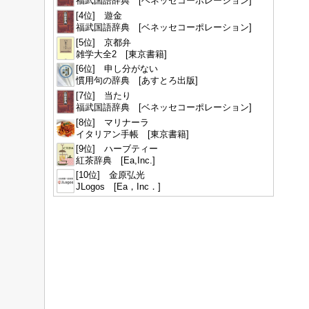
福武国語辞典 [ベネッセコーポレーション]
[4位] 遊金
福武国語辞典 [ベネッセコーポレーション]
[5位] 京都弁
雑学大全2 [東京書籍]
[6位] 申し分がない
慣用句の辞典 [あすとろ出版]
[7位] 当たり
福武国語辞典 [ベネッセコーポレーション]
[8位] マリナーラ
イタリアン手帳 [東京書籍]
[9位] ハーブティー
紅茶辞典 [Ea,Inc.]
[10位] 金原弘光
JLogos [Ea，Inc．]