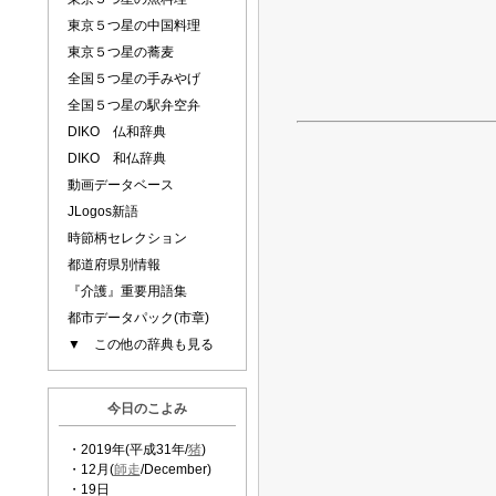
東京５つ星の中国料理
東京５つ星の蕎麦
全国５つ星の手みやげ
全国５つ星の駅弁空弁
DIKO 仏和辞典
DIKO 和仏辞典
動画データベース
JLogos新語
時節柄セレクション
都道府県別情報
『介護』重要用語集
都市データパック(市章)
▼ この他の辞典も見る
今日のこよみ
・2019年(平成31年/
猪
)
・12月(
師走
/December)
・19日