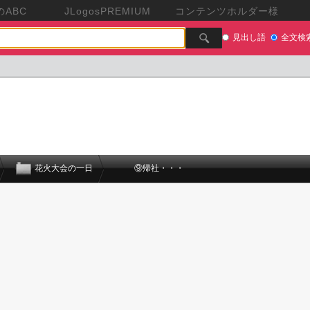
ABC
JLogosPREMIUM
コンテンツホルダー様
見出し語
全文検
花火大会の一日
⑨帰社・・・