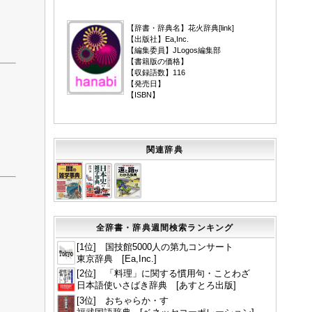
▼
【辞書・辞典名】花火辞典[
link
]
【出版社】Ea,Inc.
【編集委員】JLogos編集部
【書籍版の価格】
【収録語数】116
【発売日】
【ISBN】
関連辞典
全辞書・辞典週間検索ランキング
[1位] 国技館5000人の第九コンサート
東京辞典 [Ea,Inc.]
[2位] 「料理」に関する慣用句・ことわざ
日本語使いさばき辞典 [あすとろ出版]
[3位] おちゃらか・す