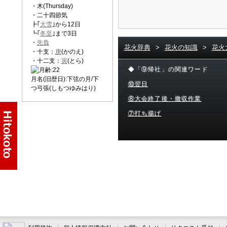
・木(Thursday)
・二十四節気
┣｢
大雪
｣から12日
┗｢
冬至
｣まで3日
・
先負
花火辞典
>
花火の知識
>
花火
・十支：
庚
(かのえ)
・十二支：
寅
(とら)
◆「⑨帰社」の関連ワード
月名(旧歴日):下弦の月/下
⑩翌日
つ弓張(しもつゆみはり)
⑧大会終了後・撤収作業
⑦打ち揚げ