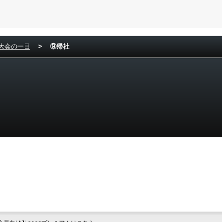
大会の一日
>
⑨帰社