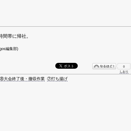
時間帯に帰社。
gos編集部)
0
しおり
⑧大会終了後・撤収作業
⑦打ち揚げ