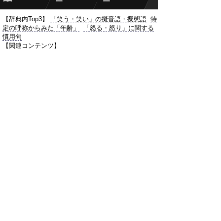
【辞典内Top3】
「笑う・笑い」の擬音語・擬態語
特
定の呼称からみた「年齢」
「怒る・怒り」に関する
慣用句
【関連コンテンツ】