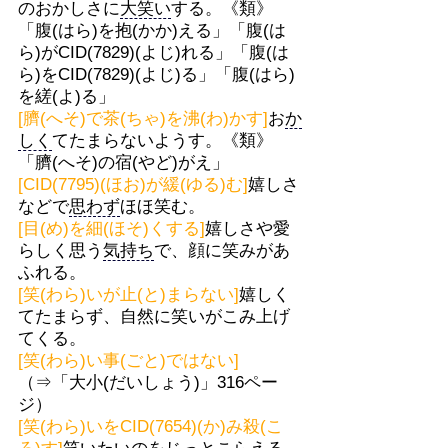
のおかしさに
大笑い
する。《類》
「腹(はら)を抱(かか)える」「腹(は
ら)がCID(7829)(よじ)れる」「腹(は
ら)をCID(7829)(よじ)る」「腹(はら)
を縒(よ)る」
[臍(へそ)で茶(ちゃ)を沸(わ)かす]
お
か
しく
てたまらないようす。《類》
「臍(へそ)の宿(やど)がえ」
[CID(7795)(ほお)が緩(ゆる)む]
嬉しさ
などで
思わず
ほほ笑む。
[目(め)を細(ほそ)くする]
嬉しさや愛
らしく思う
気持ち
で、顔に笑みがあ
ふれる。
[笑(わら)いが止(と)まらない]
嬉しく
てたまらず、自然に笑いがこみ上げ
てくる。
[笑(わら)い事(ごと)ではない]
（⇒「大小(だいしょう)」316ペー
ジ）
[笑(わら)いをCID(7654)(か)み殺(こ