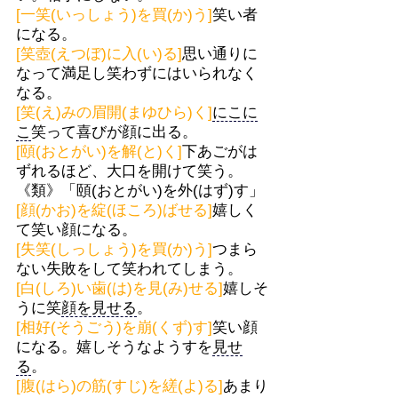
[一笑(いっしょう)を買(か)う]
笑い者
になる。
[笑壺(えつぼ)に入(い)る]
思い通りに
なって満足し笑わずにはいられなく
なる。
[笑(え)みの眉開(まゆひら)く]
にこに
こ
笑って喜びが顔に出る。
[頤(おとがい)を解(と)く]
下あごがは
ずれるほど、大口を開けて笑う。
《類》「頤(おとがい)を外(はず)す」
[顔(かお)を綻(ほころ)ばせる]
嬉しく
て笑い顔になる。
[失笑(しっしょう)を買(か)う]
つまら
ない失敗をして笑われてしまう。
[白(しろ)い歯(は)を見(み)せる]
嬉しそ
うに笑
顔を見せる
。
[相好(そうごう)を崩(くず)す]
笑い顔
になる。嬉しそうなようすを
見せ
る
。
[腹(はら)の筋(すじ)を縒(よ)る]
あまり