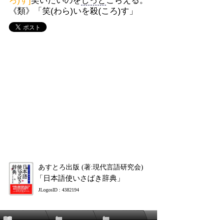
ろ)す]
笑いたいのを
じっと
こらえる。
《類》「笑(わら)いを殺(ころ)す」
あすとろ出版 (著:現代言語研究会)
「日本語使いさばき辞典」
JLogosID : 4382194