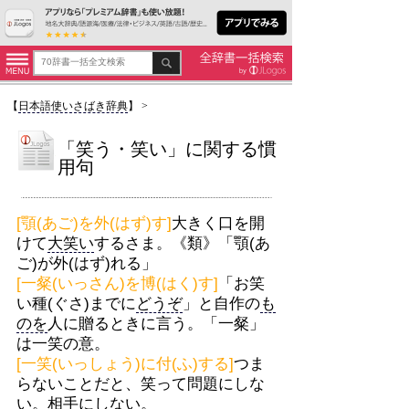
【
日本語使いさばき辞典
】
>
「笑う・笑い」に関する慣
用句
[顎(あご)を外(はず)す]
大きく口を開
けて
大笑い
するさま。《類》「顎(あ
ご)が外(はず)れる」
[一粲(いっさん)を博(はく)す]
「お笑
い種(ぐさ)までに
どうぞ
」と自作の
も
のを
人に贈るときに言う。「一粲」
は一笑の意。
[一笑(いっしょう)に付(ふ)する]
つま
らないことだと、笑って問題にしな
い。相手にしない。