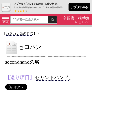
【
カタカナ語の辞典
】
>
セコハン
secondhandの略
【送り項目】
セカンドハンド
。