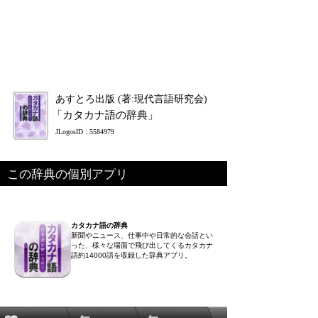
あすとろ出版 (著:現代言語研究会)
「カタカナ語の辞典」
JLogosID : 5584979
この辞典の個別アプリ
カタカナ語の辞典
新聞やニュース、仕事中や日常的な会話とい
った、様々な場面で飛び出してくるカタカナ
語約14000語を収録した辞典アプリ。