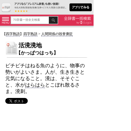
【
四字熟語
】
四字熟語
>
人間関係の毀誉褒貶
活溌溌地
【かっぱつはっち】
ピチピチはねる魚のように、物事の
勢いがよいさま。人が、生き生きと
元気になること。溌は、そそぐこ
と、水が
はらはら
とこぼれ散るさ
ま。溌刺。