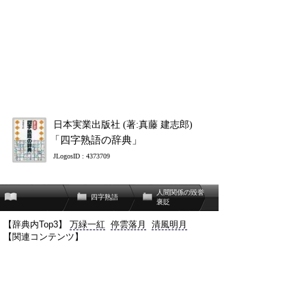
日本実業出版社 (著:真藤 建志郎)
「四字熟語の辞典」
JLogosID : 4373709
人間関係の毀誉
四字熟語
褒貶
【辞典内Top3】
万緑一紅
停雲落月
清風明月
【関連コンテンツ】