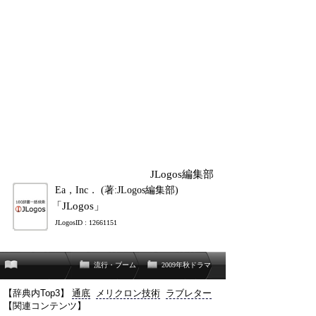
JLogos編集部
Ea，Inc． (著:JLogos編集部)
「JLogos」
JLogosID : 12661151
流行・ブーム
2009年秋ドラマ
【辞典内Top3】
通底
メリクロン技術
ラブレター
【関連コンテンツ】