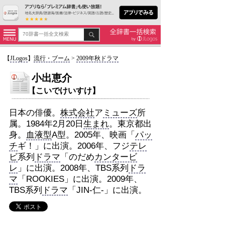
【
JLogos
】
流行・ブーム
>
2009年秋ドラマ
小出恵介
【こいでけいすけ】
日本の俳優。
株式会社
ア
ミューズ
所
属。1984年2月20日
生まれ
。東京都出
身。
血液型
A型。2005年、映画「
パッ
チ
ギ！」に出演。2006年、フジ
テレ
ビ
系列
ドラマ
「のだめ
カンタービ
レ
」に出演。2008年、TBS系列
ドラ
マ
「ROOKIES」に出演。2009年、
TBS系列
ドラマ
「JIN-仁-」に出演。