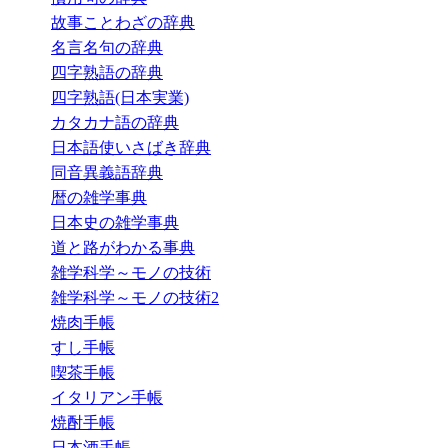
故事ことわざの辞典
名言名句の辞典
四字熟語の辞典
四字熟語(日本実業)
カタカナ語の辞典
日本語使いさばき辞典
同音異義語辞典
暦の雑学事典
日本史の雑学事典
道と路がわかる事典
雑学科学～モノの技術
雑学科学～モノの技術2
焼肉手帳
すし手帳
喫茶手帳
イタリアン手帳
焼酎手帳
日本酒手帳