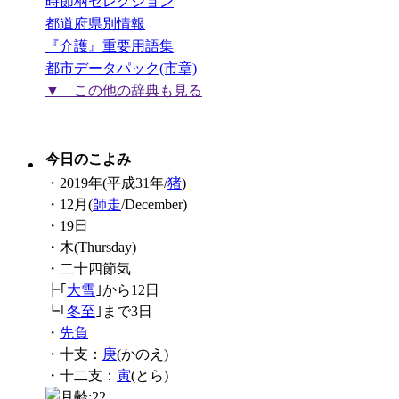
時節柄セレクション
都道府県別情報
『介護』重要用語集
都市データパック(市章)
▼ この他の辞典も見る
今日のこよみ
・2019年(平成31年/
猪
)
・12月(
師走
/December)
・19日
・木(Thursday)
・二十四節気
┣｢
大雪
｣から12日
┗｢
冬至
｣まで3日
・
先負
・十支：
庚
(かのえ)
・十二支：
寅
(とら)