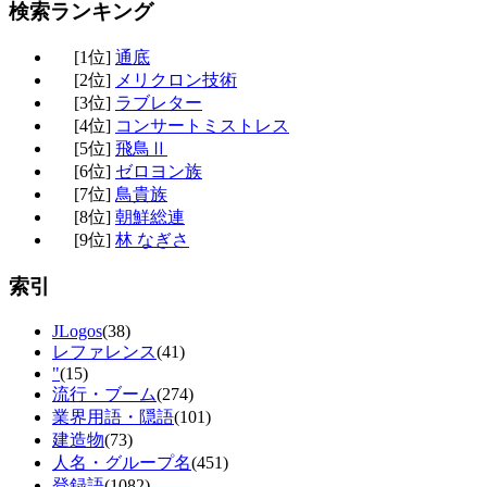
検索ランキング
[1位]
通底
[2位]
メリクロン技術
[3位]
ラブレター
[4位]
コンサートミストレス
[5位]
飛鳥Ⅱ
[6位]
ゼロヨン族
[7位]
鳥貴族
[8位]
朝鮮総連
[9位]
林 なぎさ
索引
JLogos
(38)
レファレンス
(41)
"
(15)
流行・ブーム
(274)
業界用語・隠語
(101)
建造物
(73)
人名・グループ名
(451)
登録語
(1082)