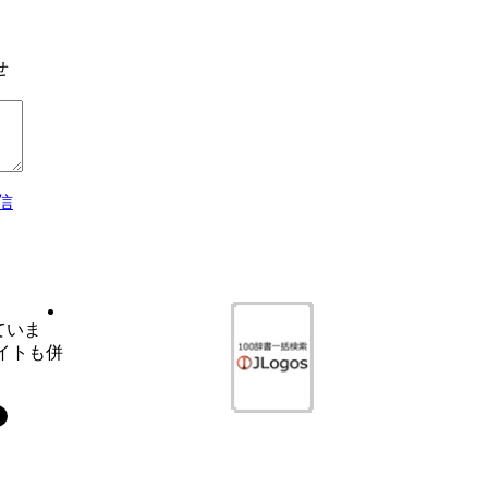
せ
信
ていま
イトも併