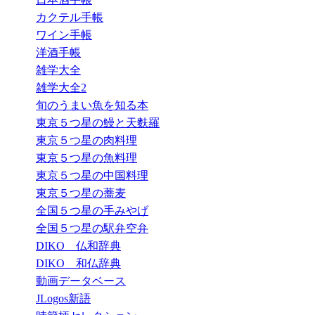
カクテル手帳
ワイン手帳
洋酒手帳
雑学大全
雑学大全2
旬のうまい魚を知る本
東京５つ星の鰻と天麩羅
東京５つ星の肉料理
東京５つ星の魚料理
東京５つ星の中国料理
東京５つ星の蕎麦
全国５つ星の手みやげ
全国５つ星の駅弁空弁
DIKO 仏和辞典
DIKO 和仏辞典
動画データベース
JLogos新語