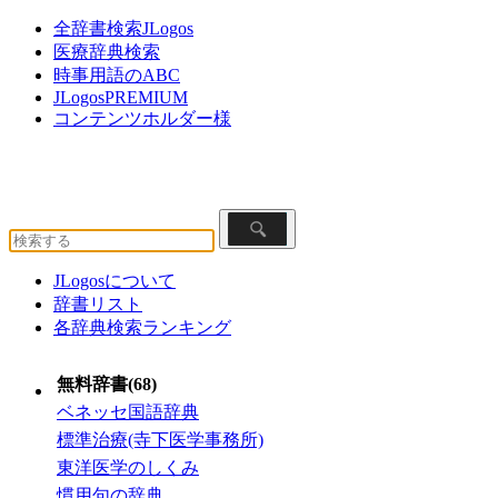
全辞書検索JLogos
医療辞典検索
時事用語のABC
JLogosPREMIUM
コンテンツホルダー様
JLogosについて
辞書リスト
各辞典検索ランキング
無料辞書(68)
ベネッセ国語辞典
標準治療(寺下医学事務所)
東洋医学のしくみ
慣用句の辞典