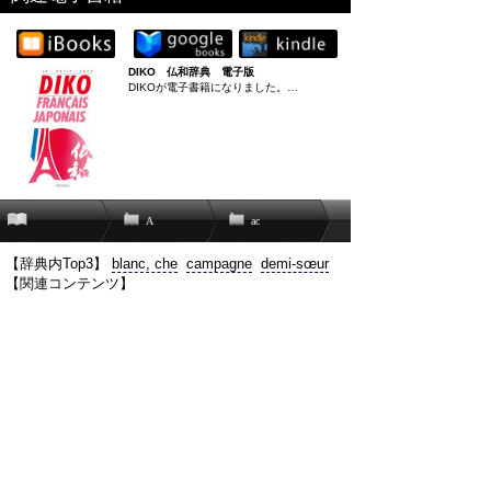
DIKO 仏和辞典 電子版
DIKOが電子書籍になりました。…
A
ac
【辞典内Top3】
blanc, che
campagne
demi-sœur
【関連コンテンツ】