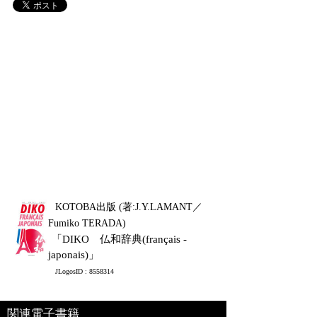
KOTOBA出版 (著:J.Y.LAMANT／
Fumiko TERADA)
「DIKO 仏和辞典(français -
japonais)」
JLogosID : 8558314
関連電子書籍