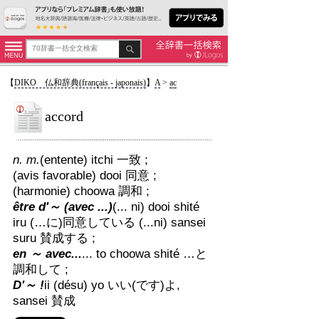
【
DIKO 仏和辞典(français - japonais)
】
A
>
ac
accord
n. m.
(entente) itchi 一致 ;
(avis favorable) dooi 同意 ;
(harmonie) choowa 調和 ;
être d'～ (avec ...)
(... ni) dooi shité
iru (…に)同意している (...ni) sansei
suru 賛成する ;
en ～ avec...
... to choowa shité …と
調和して ;
D'～ !
ii (désu) yo いい(です)よ,
sansei 賛成