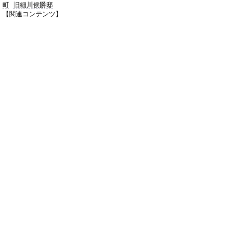
町
旧細川侯爵邸
【関連コンテンツ】