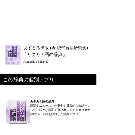
あすとろ出版 (著:現代言語研究会)
「カタカナ語の辞典」
JLogosID : 5582487
この辞典の個別アプリ
カタカナ語の辞典
新聞やニュース、仕事中や日常的な会話とい
った、様々な場面で飛び出してくるカタカナ
語約14000語を収録した辞典アプリ。