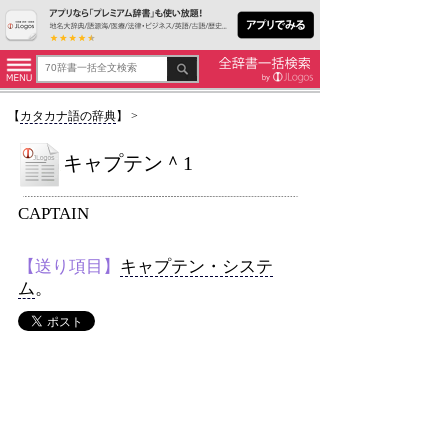
【
カタカナ語の辞典
】
>
キャプテン＾1
CAPTAIN
【送り項目】
キャプテン・システ
ム
。