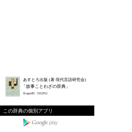
あすとろ出版 (著:現代言語研究会)
「故事ことわざの辞典」
JLogosID : 5552912
この辞典の個別アプリ