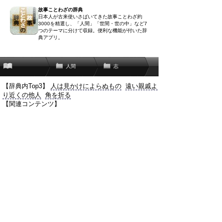
故事ことわざの辞典
日本人が古来使いさばいてきた故事ことわざ約
3000を精選し、「人間」「世間・世の中」など7
つのテーマに分けて収録。便利な機能が付いた辞
典アプリ。
人間
志
【辞典内Top3】
人は見かけによらぬもの
遠い親戚よ
り近くの他人
角を折る
【関連コンテンツ】