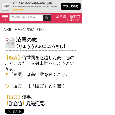
【
故事ことわざの辞典
】
人間
>
志
凌雲の志
【りょううんのこころざし】
【解説】
俗世間
を超越した高い志の
こと。また、
立身出世
をしようとい
う志。
▼
「凌雲」は高い雲を凌ぐこと。
◎
「凌雲」は「陵雲」とも書く。
【出典】
漢書。
【
類義語
】
青雲の志
。