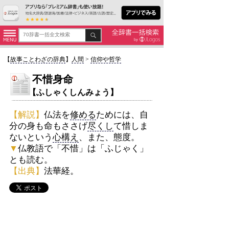
【
故事ことわざの辞典
】
人間
>
信仰や哲学
不惜身命
【ふしゃくしんみょう】
【解説】
仏法を
修める
ためには、自
分の身も命もささげ
尽くし
て惜しま
ないという
心構え
、また、態度。
▼
仏教語で「不惜」は「ふじゃく」
とも読む。
【出典】
法華経。