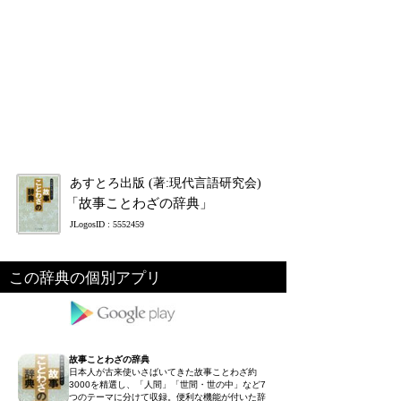
あすとろ出版 (著:現代言語研究会)
「故事ことわざの辞典」
JLogosID : 5552459
この辞典の個別アプリ
故事ことわざの辞典
日本人が古来使いさばいてきた故事ことわざ約
3000を精選し、「人間」「世間・世の中」など7
つのテーマに分けて収録。便利な機能が付いた辞