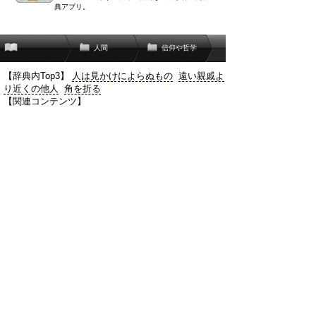
典アプリ。
人間
信仰や哲学
【辞典内Top3】
人は見かけによらぬもの
遠い親戚よ
り近くの他人
角を折る
【関連コンテンツ】