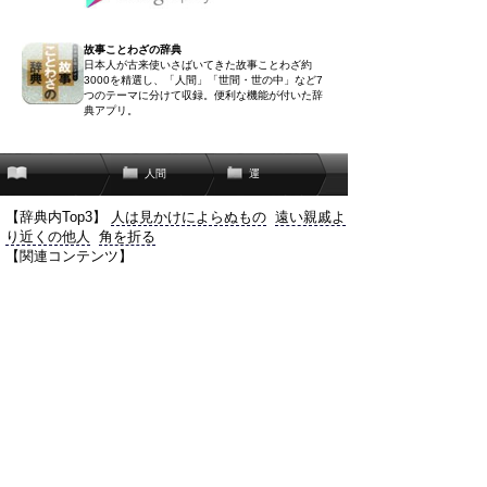
故事ことわざの辞典
日本人が古来使いさばいてきた故事ことわざ約
3000を精選し、「人間」「世間・世の中」など7
つのテーマに分けて収録。便利な機能が付いた辞
典アプリ。
人間
運
【辞典内Top3】
人は見かけによらぬもの
遠い親戚よ
り近くの他人
角を折る
【関連コンテンツ】