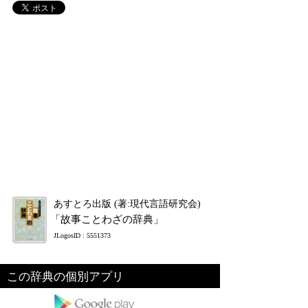
あすとろ出版 (著:現代言語研究会)
「故事ことわざの辞典」
JLogosID : 5551373
この辞典の個別アプリ