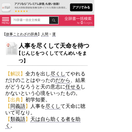
【
故事ことわざの辞典
】
人間
>
運
人事を尽くして天命を待つ
【じんじをつくしててんめいをま
つ】
【解説】
全力を出し
尽くし
てやれる
だけのことはやったの
だから
、結果
がどうなろうと天の意志に
任せる
し
かないという心境をいったもの。
【出典】
初学知要。
【
同義語
】
人事を
尽くし
て天命に聴
いて可なり。
【
類義語
】
天は自ら助くる者を助
く
。