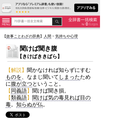
【
故事ことわざの辞典
】
人間
>
気持ちや心理
聞けば聞き腹
【きけばききばら】
【解説】
聞かなければ知らずにすむ
ものを
、なまじ聞いて
しまった
ため
に
腹が立つ
ということ。
【
同義語
】
聞けば聞き損。
【
類義語
】
聞けば気の毒見れば目の
毒
。
知らぬが仏
。