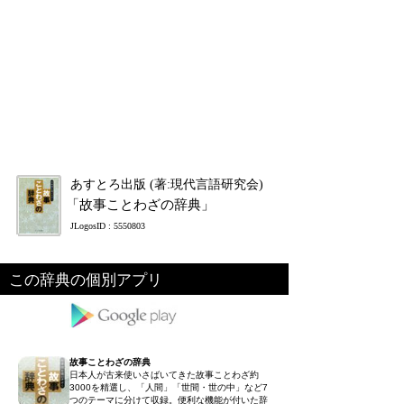
あすとろ出版 (著:現代言語研究会)
「故事ことわざの辞典」
JLogosID : 5550803
この辞典の個別アプリ
故事ことわざの辞典
日本人が古来使いさばいてきた故事ことわざ約
3000を精選し、「人間」「世間・世の中」など7
つのテーマに分けて収録。便利な機能が付いた辞