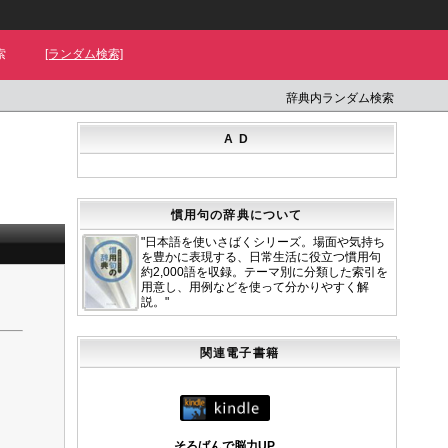
索
[ランダム検索]
辞典内ランダム検索
A D
慣用句の辞典について
"日本語を使いさばくシリーズ。場面や気持ち
を豊かに表現する、日常生活に役立つ慣用句
約2,000語を収録。テーマ別に分類した索引を
用意し、用例などを使って分かりやすく解
説。"
関連電子書籍
そろばんで脳力UP