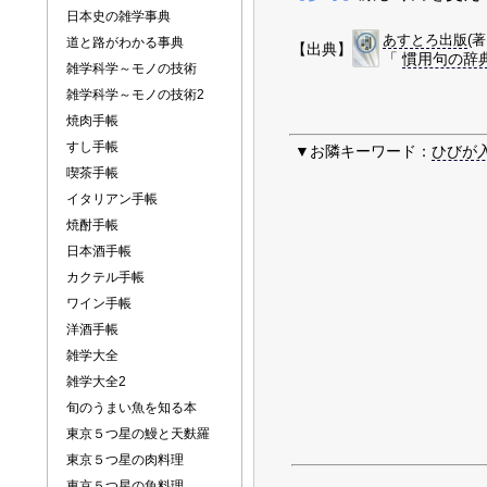
日本史の雑学事典
あすとろ出版
(
道と路がわかる事典
【出典】
「
慣用句の辞
雑学科学～モノの技術
雑学科学～モノの技術2
焼肉手帳
すし手帳
▼お隣キーワード：
ひびが
喫茶手帳
イタリアン手帳
焼酎手帳
日本酒手帳
カクテル手帳
ワイン手帳
洋酒手帳
雑学大全
雑学大全2
旬のうまい魚を知る本
東京５つ星の鰻と天麩羅
東京５つ星の肉料理
東京５つ星の魚料理