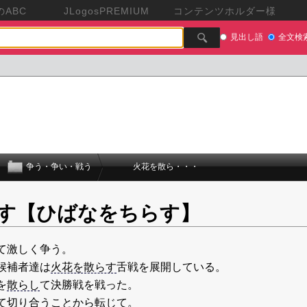
ABC
JLogosPREMIUM
コンテンツホルダー様
見出し語
全文検
争う・争い・戦う
火花を散ら・・・
す【ひばなをちらす】
て激しく争う。
候補者達は
火花を散らす
舌戦を展開している。
を
散らし
て決勝戦を戦った。
て
切り合う
ことから転じて。