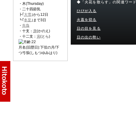
◆「火花を散らす」の関連ワー
・木(Thursday)
・二十四節気
ひびが入る
┣｢
大雪
｣から12日
火蓋を切る
┗｢
冬至
｣まで3日
・
先負
日の目を見る
・十支：
庚
(かのえ)
・十二支：
寅
(とら)
日の出の勢い
月名(旧歴日):下弦の月/下
つ弓張(しもつゆみはり)