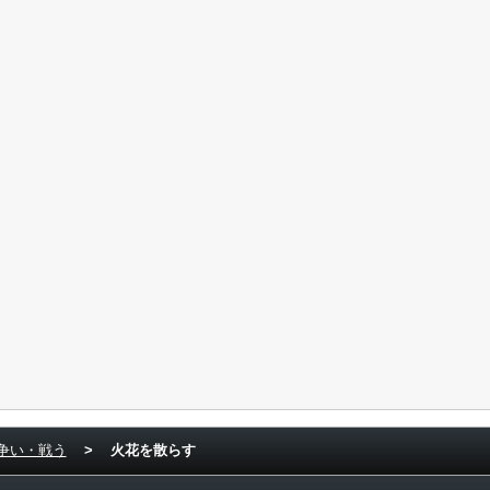
争い・戦う
>
火花を散らす