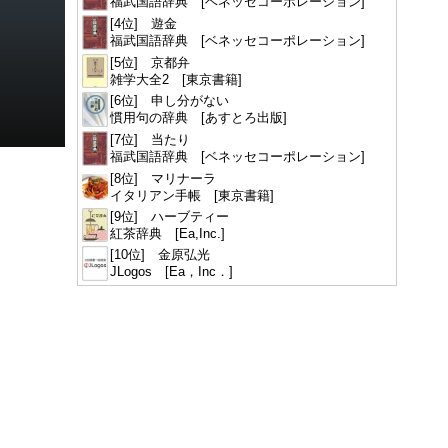
福武国語辞典 [ベネッセコーポレーション]
[4位] 遊金
福武国語辞典 [ベネッセコーポレーション]
[5位] 京都弁
雑学大全2 [東京書籍]
[6位] 申し分がない
慣用句の辞典 [あすとろ出版]
[7位] 当たり
福武国語辞典 [ベネッセコーポレーション]
[8位] マリナーラ
イタリアン手帳 [東京書籍]
[9位] ハーブティー
紅茶辞典 [Ea,Inc.]
[10位] 金原弘光
JLogos [Ea，Inc．]