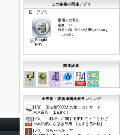
この書籍の関連アプリ
アプリ
慣用句の辞典
定価：960
日常生活に役立つ慣用句約2000を
「...>>続く
関連辞典
全辞書・辞典週間検索ランキング
[1位] 国技館5000人の第九コンサート
東京辞典 [Ea,Inc.]
[2位] 「料理」に関する慣用句・ことわざ
日本語使いさばき辞典 [あすとろ出版]
[3位] おちゃらか・す