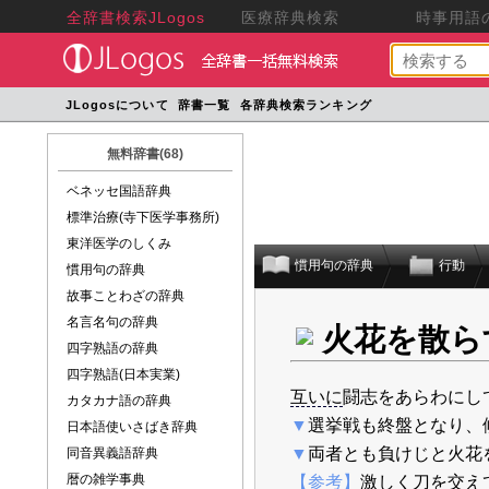
全辞書検索JLogos
医療辞典検索
時事用語の
JLogosについて
辞書一覧
各辞典検索ランキング
無料辞書(68)
ベネッセ国語辞典
標準治療(寺下医学事務所)
東洋医学のしくみ
慣用句の辞典
行動
慣用句の辞典
故事ことわざの辞典
名言名句の辞典
火花を散ら
四字熟語の辞典
四字熟語(日本実業)
互いに
闘志をあらわにし
カタカナ語の辞典
▼
選挙戦も終盤となり、
日本語使いさばき辞典
▼
両者とも負けじと火花
同音異義語辞典
暦の雑学事典
【参考】
激しく刀を交え