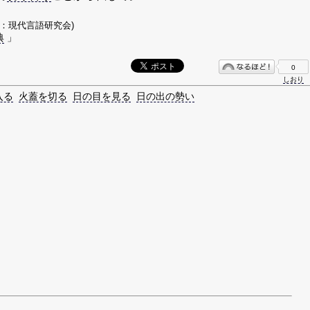
著：現代言語研究会)
典
」
0
しおり
入る
火蓋を切る
日の目を見る
日の出の勢い