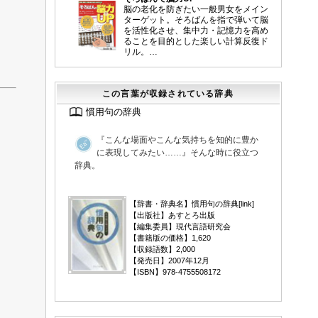
脳の老化を防ぎたい一般男女をメイン
ターゲット。そろばんを指で弾いて脳
を活性化させ、集中力・記憶力を高め
ることを目的とした楽しい計算反復ド
リル。…
この言葉が収録されている辞典
慣用句の辞典
『こんな場面やこんな気持ちを知的に豊か
に表現してみたい……』そんな時に役立つ
辞典。
▼
【辞書・辞典名】慣用句の辞典[
link
]
【出版社】あすとろ出版
【編集委員】現代言語研究会
【書籍版の価格】1,620
【収録語数】2,000
【発売日】2007年12月
【ISBN】978-4755508172