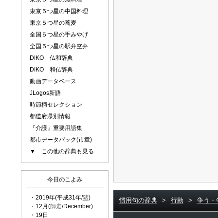
東京５つ星の中国料理
東京５つ星の蕎麦
全国５つ星の手みやげ
全国５つ星の駅弁空弁
DIKO 仏和辞典
DIKO 和仏辞典
動画データベース
JLogos新語
時節柄セレクション
都道府県別情報
『介護』重要用語集
都市データパック(市章)
▼ この他の辞典も見る
今日のこよみ
・2019年(平成31年/
猪
)
慣用句の辞典
>
行動
>
争う・
・12月(
師走
/December)
・19日