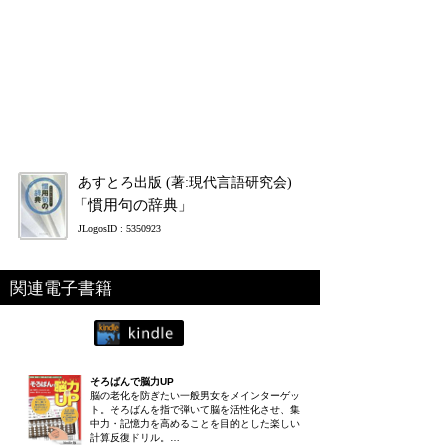
あすとろ出版 (著:現代言語研究会)
「慣用句の辞典」
JLogosID : 5350923
関連電子書籍
そろばんで脳力UP
脳の老化を防ぎたい一般男女をメインターゲッ
ト。そろばんを指で弾いて脳を活性化させ、集
中力・記憶力を高めることを目的とした楽しい
計算反復ドリル。…