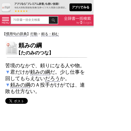
【
慣用句の辞典
】
行動
>
頼る・頼む
頼みの綱
【たのみのつな】
苦境のなかで、頼りになる人や物。
▼
君だけが
頼みの綱
だ。少し仕事を
回してもらえない
だろう
か。
▼
頼みの綱
のＡ投手がけがでは、連
敗も仕方ない。