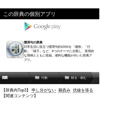
この辞典の個別アプリ
慣用句の辞典
日常生活に役立つ慣用句約2000を「感情」「行
動」「様子」など、9つのテーマに分類し、実用的
な用例とともに収録。便利な機能が付いた辞典ア
プリ。
行動
頼る・頼む
【辞典内Top3】
申し分がない
鵜呑み
伏線を張る
【関連コンテンツ】